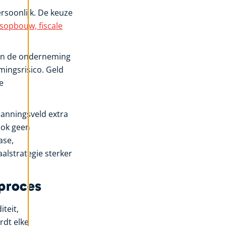
rsoonlijk. De keuze
opbouw, fiscale
 in de onderneming
ingsrisico. Geld
e
anningsveld extra
ook geen
ase,
alstrategie sterker
 proces
teit,
rdt elke