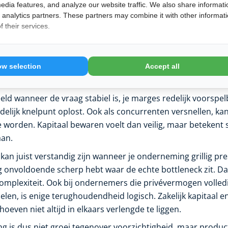
edia features, and analyze our website traffic. We also share informati
an blind expansiedrang.
d analytics partners. These partners may combine it with other informat
 their services.
rinvesteren slim is en wanneer nie
 klinkt bijna altijd verstandig, maar dat is te simplistisch. H
een bewezen model hebt dat extra kapitaal efficiënt kan abs
ow selection
Accept all
s je weet dat meer middelen leiden tot meer waarde.
eld wanneer de vraag stabiel is, je marges redelijk voorspel
delijk knelpunt oplost. Ook als concurrenten versnellen, kan
 worden. Kapitaal bewaren voelt dan veilig, maar beteken
aan.
kan juist verstandig zijn wanneer je onderneming grillig pr
og onvoldoende scherp hebt waar de echte bottleneck zit. Da
complexiteit. Ook bij ondernemers die privévermogen volled
en, is enige terughoudendheid logisch. Zakelijk kapitaal en
ven niet altijd in elkaars verlengde te liggen.
g is dus niet groei tegenover voorzichtigheid, maar product