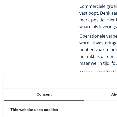
Commerciële groei i
vastloopt. Denk aan
marktpositie. Hier 
waard als leveringsk
Operationele verbe
wordt. Investering
hebben vaak minder
het mkb is dit een 
maar wel in tijd, f
Menselijk kapitaal 
categorie. Een ste
maken tussen stilst
elke aanname blijkt
Consent
Ab
Financiële weerbaar
groei. In sommige f
This website uses cookies
gezondere balans. 