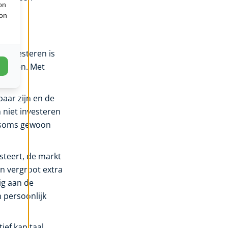
on
ion
t
erinvesteren is
orberen. Met
baar zijn en de
 niet investeren
t soms gewoon
esteert, de markt
n vergroot extra
ig aan de
 persoonlijk
ief kapitaal