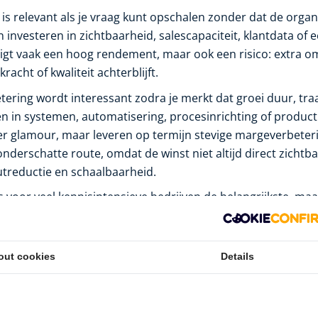
s relevant als je vraag kunt opschalen zonder dat de organi
 investeren in zichtbaarheid, salescapaciteit, klantdata of 
ligt vaak een hoog rendement, maar ook een risico: extra om
racht of kwaliteit achterblijft.
tering wordt interessant zodra je merkt dat groei duur, traa
en in systemen, automatisering, procesinrichting of product
 glamour, maar leveren op termijn stevige margeverbeteri
onderschatte route, omdat de winst niet altijd direct zichtba
outreductie en schaalbaarheid.
is voor veel kennisintensieve bedrijven de belangrijkste, ma
rke medewerker, betere managementlaag of gerichte opleidin
and en versnelling. Tegelijk is dit een investering met uitvoe
 goed, niet elke training wordt omgezet in beter resultaat.
out cookies
Details
heid verdient een aparte plaats. Niet elke euro winst hoeft a
asen is het rationeel om juist te investeren in buffers, schu
Dat voelt minder ambitieus, maar is in een onzekere markt