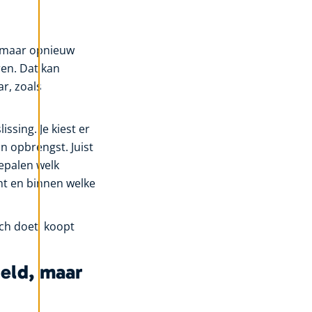
t, maar opnieuw
ren. Dat kan
r, zoals
sing. Je kiest er
n opbrengst. Juist
epalen welk
ht en binnen welke
sch doet, koopt
geld, maar