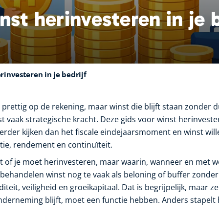
nst herinvesteren in je b
rinvesteren in je bedrijf
 prettig op de rekening, maar winst die blijft staan zonder d
t vaak strategische kracht. Deze gids voor winst herinveste
rder kijken dan het fiscale eindejaarsmoment en winst wille
ie, rendement en continuïteit.
et of je moet herinvesteren, maar waarin, wanneer en met we
ehandelen winst nog te vaak als beloning of buffer zonder
iteit, veiligheid en groeikapitaal. Dat is begrijpelijk, maar z
onderneming blijft, moet een functie hebben. Anders stapelt