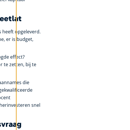
eetlat
s heeft opgeleverd.
e, er is budget,
ogde effect?
te zetten, bij te
t aannames die
gekwalificeerde
ocent
 herinvesteren snel
svraag