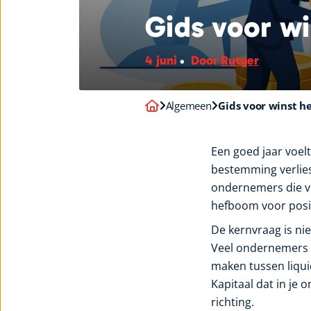
Gids voor wi
4 juni
Door
Rutger
Algemeen
Gids voor winst he
Een goed jaar voelt
bestemming verlies
ondernemers die ve
hefboom voor posit
De kernvraag is ni
Veel ondernemers b
maken tussen liquid
Kapitaal dat in je 
richting.