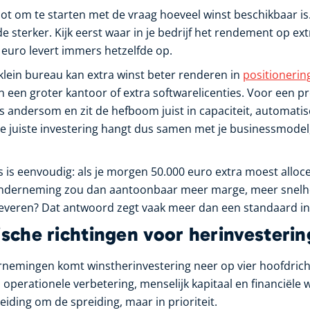
oot om te starten met de vraag hoeveel winst beschikbaar is. 
 sterker. Kijk eerst waar in je bedrijf het rendement op ext
e euro levert immers hetzelfde op.
 klein bureau kan extra winst beter renderen in
positionerin
in een groter kantoor of extra softwarelicenties. Voor een pr
s andersom en zit de hefboom juist in capaciteit, automatis
 juiste investering hangt dus samen met je businessmodel,
s is eenvoudig: als je morgen 50.000 euro extra moest alloc
onderneming zou dan aantoonbaar meer marge, meer snelh
leveren? Dat antwoord zegt vaak meer dan een standaard inv
ische richtingen voor herinvesterin
nemingen komt winstherinvestering neer op vier hoofdrich
 operationele verbetering, menselijk kapitaal en financiële
reiding om de spreiding, maar in prioriteit.