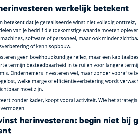
herinvesteren werkelijk betekent
n betekent dat je gerealiseerde winst niet volledig onttrek
delen van je bedrijf die toekomstige waarde moeten opleve
ls machines, software of personeel, maar ook minder zichtbaa
sverbetering of kennisopbouw.
steren geen boekhoudkundige reflex, maar een kapitaalbeslis
te termijn besteedbaarheid in te ruilen voor langere termij
 mis. Ondernemers investeren wel, maar zonder vooraf te b
elost, welke marge of efficiëntieverbetering wordt verwac
zichtbaar moet zijn.
eert zonder kader, koopt vooral activiteit. Wie het strategi
nvermogen.
inst herinvesteren: begin niet bij 
ent