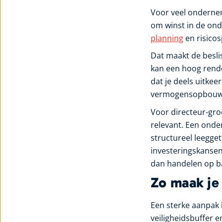
Voor veel ondernem
om winst in de onde
planning
en risicos
Dat maakt de besli
kan een hoog rende
dat je deels uitkee
vermogensopbouw b
Voor directeur-gro
relevant. Een ond
structureel leegget
investeringskansen 
dan handelen op bas
Zo maak je
Een sterke aanpak b
veiligheidsbuffer e