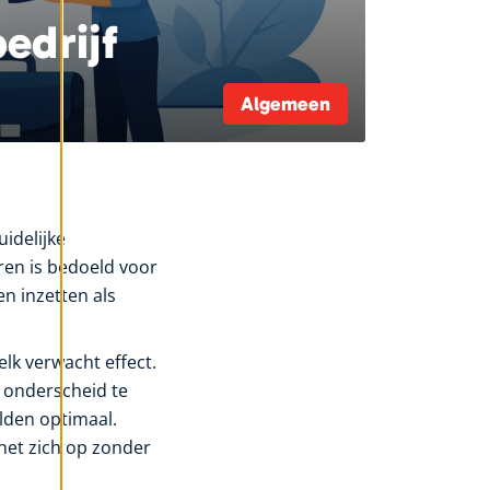
edrijf
Algemeen
uidelijke
ren is bedoeld voor
n inzetten als
lk verwacht effect.
 onderscheid te
elden optimaal.
 het zich op zonder