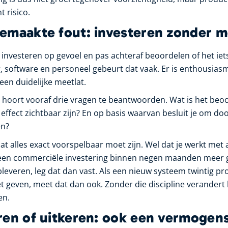
 risico.
emaakte fout: investeren zonder m
s investeren op gevoel en pas achteraf beoordelen of het iet
, software en personeel gebeurt dat vaak. Er is enthousiasm
een duidelijke meetlat.
g hoort vooraf drie vragen te beantwoorden. Wat is het beo
fect zichtbaar zijn? En op basis waarvan besluit je om door 
en?
dat alles exact voorspelbaar moet zijn. Wel dat je werkt me
s een commerciële investering binnen negen maanden meer 
everen, leg dat dan vast. Als een nieuw systeem twintig pr
t geven, meet dat dan ook. Zonder die discipline verandert
en.
ren of uitkeren: ook een vermogen