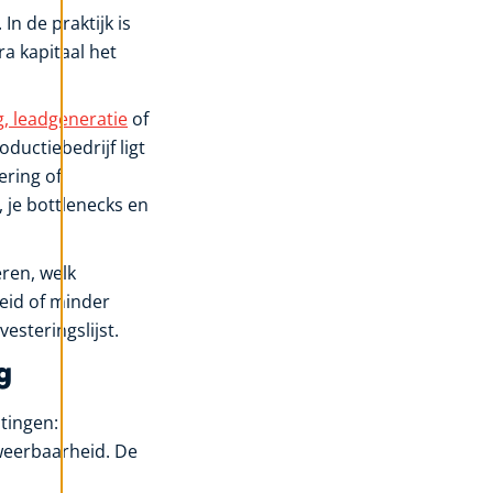
In de praktijk is
ra kapitaal het
g, leadgeneratie
of
oductiebedrijf ligt
ering of
 je bottlenecks en
eren, welk
eid of minder
esteringslijst.
g
tingen:
 weerbaarheid. De