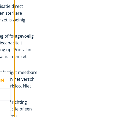
satie direct
een sterkere
zet is weinig
g of foutgevoelig
iecapaciteit
ng op. Vooral in
ar is in omzet
ar lastigst meetbare
g kan het verschil
ringsrisico. Niet
ctief richting
ldreductie of een
 vaak een