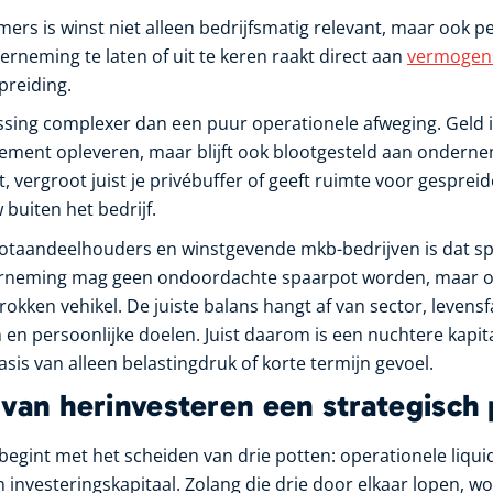
ers is winst niet alleen bedrijfsmatig relevant, maar ook pe
rneming te laten of uit te keren raakt direct aan
vermogens
preiding.
ssing complexer dan een puur operationele afweging. Geld
ment opleveren, maar blijft ook blootgesteld aan ondernem
rt, vergroot juist je privébuffer of geeft ruimte voor gespreid
uiten het bedrijf.
otaandeelhouders en winstgevende mkb-bedrijven is dat sp
erneming mag geen ondoordachte spaarpot worden, maar 
rokken vehikel. De juiste balans hangt af van sector, levensf
en persoonlijke doelen. Juist daarom is een nuchtere kapita
is van alleen belastingdruk of korte termijn gevoel.
 van herinvesteren een strategisch
egint met het scheiden van drie potten: operationele liquidi
n investeringskapitaal. Zolang die drie door elkaar lopen, wo