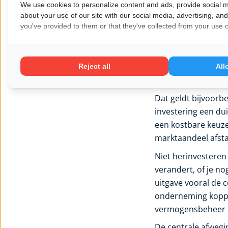
We use cookies to personalize content and ads, provide social m
krachtiger keuze d
about your use of our site with our social media, advertising, an
you've provided to them or that they've collected from your use of
Wanneer he
Winst herinvesteren
vooral slim als je 
Reject all
All
andere woorden: al
Dat geldt bijvoorbe
investering een dui
een kostbare keuze
marktaandeel afst
Niet herinvesteren 
verandert, of je n
uitgave vooral de 
onderneming koppel
vermogensbeheer hoe
De centrale afwegin