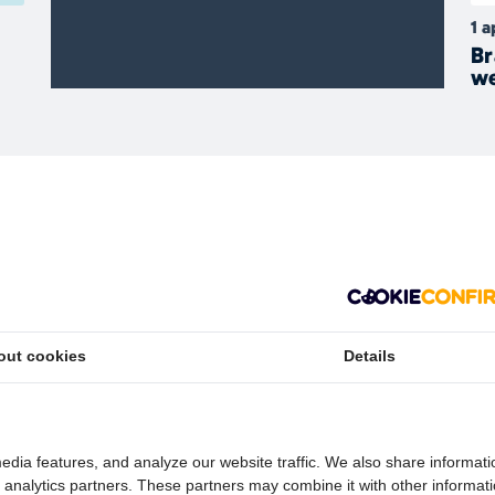
1 a
Br
we
Branded content
out cookies
Details
29 januari
Doornbos Bronbemaling –
edia features, and analyze our website traffic. We also share informati
Grondwater oppompen op een
d analytics partners. These partners may combine it with other informat