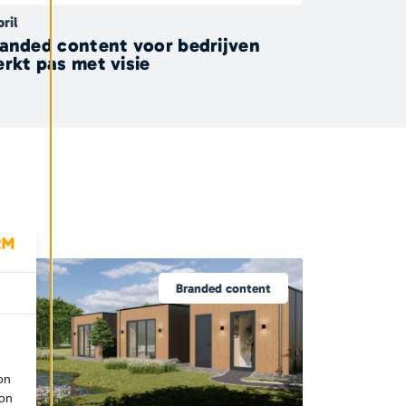
pril
anded content voor bedrijven
rkt pas met visie
Branded content
on
ion