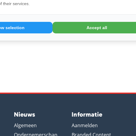
veilige en nette manier
 their services.
21 
Se
vo
ow selection
Accept all
Nieuws
Informatie
Algemeen
Aanmelden
Ondernemerschap
Branded Content