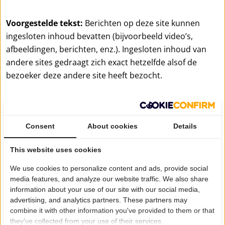
Voorgestelde tekst:
Berichten op deze site kunnen
ingesloten inhoud bevatten (bijvoorbeeld video’s,
afbeeldingen, berichten, enz.). Ingesloten inhoud van
andere sites gedraagt zich exact hetzelfde alsof de
bezoeker deze andere site heeft bezocht.
Deze sites kunnen gegevens over je verzamelen,
cookies gebruiken, extra tracking van derde partijen
insluiten en je interactie met deze ingesloten inhoud
Consent
About cookies
Details
monitoren, inclusief het vastleggen van de interactie
This website uses cookies
met ingesloten inhoud als je een account hebt en
ingelogd bent op die site.
We use cookies to personalize content and ads, provide social
media features, and analyze our website traffic. We also share
information about your use of our site with our social media,
Met wie we je gegevens delen
advertising, and analytics partners. These partners may
combine it with other information you've provided to them or that
they've collected from your use of their services.