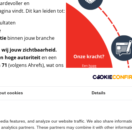
aardevoller en
ina vindt. Dit kan leiden tot:
ultaten
e
tie
binnen jouw branche
 wij jouw zichtbaarheid.
n hoge autoriteit
en een
n
71
(volgens Ahrefs), wat ons
ijven die willen groeien in
ouw bedrijf opvalt,
t.
out cookies
Details
een informeren: het
t bezoekers tot actie. Wil je
rkautoriteit versterken? Wij
online op de kaart.
edia features, and analyze our website traffic. We also share informati
d analytics partners. These partners may combine it with other informat