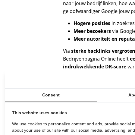
naar jouw bedrijf linken, hoe w
geloofwaardiger Google jouw pag
Hogere posities
in zoekres
Meer bezoekers
via Googl
Meer autoriteit en reputa
Via
sterke backlinks vergroten
Bedrijvenpagina Online heeft
ee
indrukwekkende DR-score
va
platform ideaal maakt voor bedr
Google. Wij zorgen ervoor dat j
vertrouwen wint en verder groei
Consent
Ab
Onze content doet meer dan all
inspireert, overtuigt en motiveer
This website uses cookies
beter gevonden worden of je me
zetten jouw bedrijf strategisch 
We use cookies to personalize content and ads, provide social m
about your use of our site with our social media, advertising, an