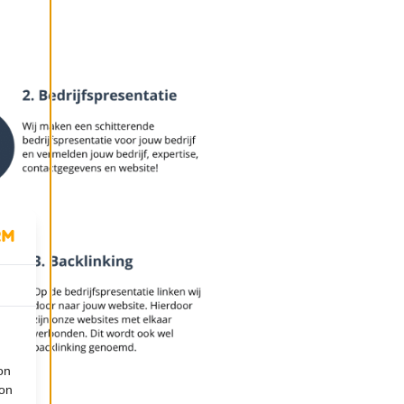
on
ion