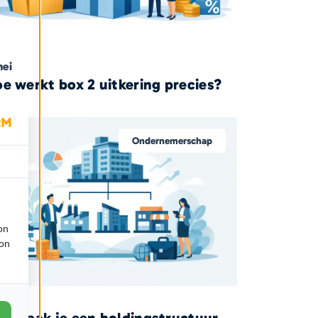
mei
e werkt box 2 uitkering precies?
Ondernemerschap
on
ion
april
e maak je een holdingstructuur