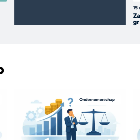
15
Za
gr
p
Ondernemerschap