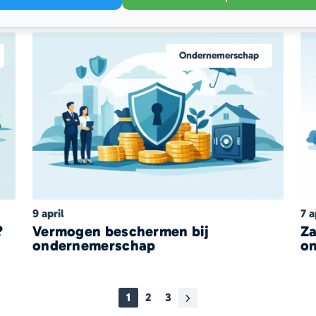
ondernemer
sl
Ondernemerschap
9 april
7 a
?
Vermogen beschermen bij
Za
ondernemerschap
o
1
2
3