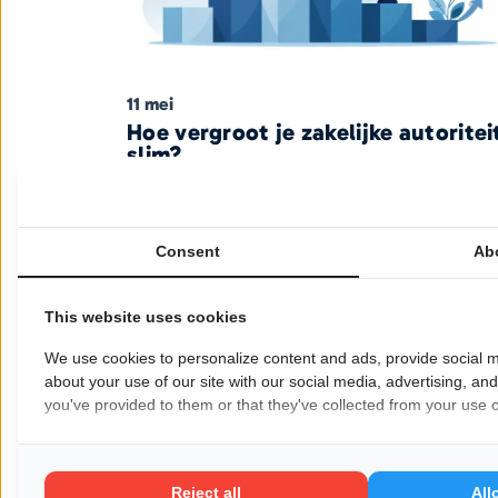
11 mei
Hoe vergroot je zakelijke autoritei
slim?
Ondernemerschap
Consent
Ab
This website uses cookies
We use cookies to personalize content and ads, provide social m
about your use of our site with our social media, advertising, an
you've provided to them or that they've collected from your use of
23 april
Fiscale impact dividenduitkering
Reject all
All