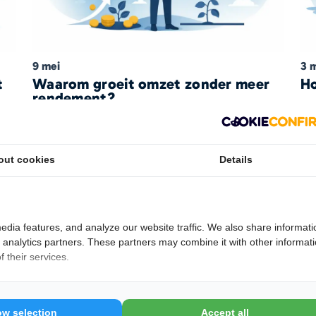
9 mei
3 
t
Waarom groeit omzet zonder meer
Ho
rendement?
Ondernemerschap
out cookies
Details
edia features, and analyze our website traffic. We also share informati
d analytics partners. These partners may combine it with other informat
 their services.
19 april
15 
7 beste verdienmodellen online
Ho
ow selection
Accept all