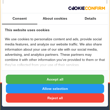
Consent
About cookies
Details
This website uses cookies
We use cookies to personalize content and ads, provide social
Verstuur
media features, and analyze our website traffic. We also share
information about your use of our site with our social media,
advertising, and analytics partners. These partners may
combine it with other information you've provided to them or that
they've collected from your use of their services.
Deze website is beschermd met reCAPTCHA, zie hiervoor de
privacyverklaring
en
servicevoorwaarden
van Google.
Accept all
Allow selection
Reject all
Bedrijvenpagina
Online