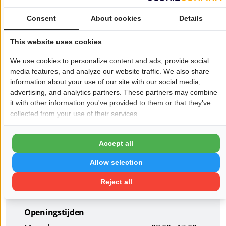
Wij zijn actief op alle notariële rechtsgebieden. U kunt bij
ons terecht voor notariële zaken op het gebied van
Consent
About cookies
Details
vastgoed, ondernemingsrecht en familierecht.
This website uses cookies
Onze openingstijden
We use cookies to personalize content and ads, provide social
Wij zijn geopend van 08:00 tot 17:00 uur. Op maandag,
media features, and analyze our website traffic. We also share
woensdag en donderdag zijn wij op afspraak in de
information about your use of our site with our social media,
avond geopend van 17:00 tot 19:30 uur.
advertising, and analytics partners. These partners may combine
it with other information you've provided to them or that they've
collected from your use of their services.
Wil je dat jouw bedrijf hier ook staat?
Meld je aan!
Accept all
Allow selection
Pagina delen op:
Reject all
Openingstijden