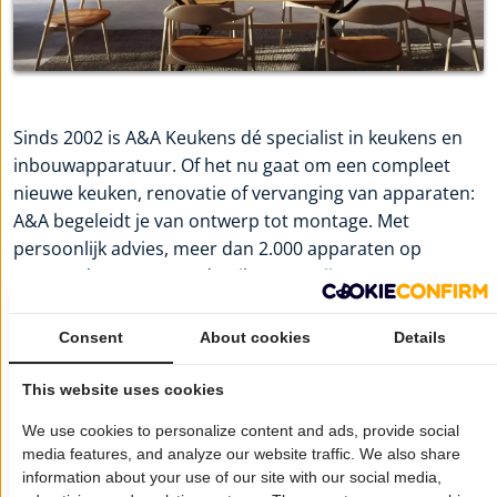
Sinds 2002 is A&A Keukens dé specialist in keukens en
inbouwapparatuur. Of het nu gaat om een compleet
nieuwe keuken, renovatie of vervanging van apparaten:
A&A begeleidt je van ontwerp tot montage. Met
persoonlijk advies, meer dan 2.000 apparaten op
voorraad en oog voor detail zorgen zij voor een
oplossing op maat. Jouw wensen staan centraal, van het
eerste gesprek tot de laatste afwerking.
Consent
About cookies
Details
Meer informatie:
A&A Keukens & Inbouwapparaten
This website uses cookies
Wil je dat jouw bedrijf hier ook staat?
Meld je aan!
We use cookies to personalize content and ads, provide social
media features, and analyze our website traffic. We also share
Pagina delen op:
information about your use of our site with our social media,