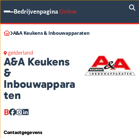
Bedrijvenpagina
Online
A&A Keukens & Inbouwapparaten
gelderland
A&A Keukens
&
Inbouwappara
ten
B
Contactgegevens