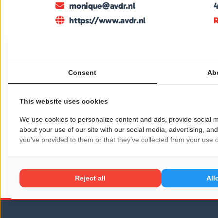
monique@avdr.nl
https://www.avdr.nl
R
De Academie voor de Rechtspraktijk (AvdR) b
juridisch professionals. Met cursussen, web
Consent
Ab
ontwikkeling van advocaten, bedrijfsjuriste
verzorgd door ervaren docenten en sluiten n
This website uses cookies
Meer informatie:
Academie voor de Rechtspr
We use cookies to personalize content and ads, provide social m
Wil je dat jouw bedrijf hier ook staat?
Meld je
about your use of our site with our social media, advertising, an
you've provided to them or that they've collected from your use of
Pagina delen op:
Reject all
All