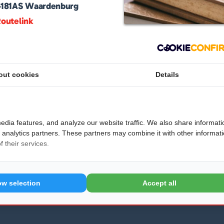
4181AS
Waardenburg
outelink
iedt actuele en praktijkgerichte opleidingen voor
inars en e-learnings ondersteunt AvdR de continue
out cookies
Details
n en andere juristen. De opleidingen worden
aadloos aan op de dagelijkse rechtspraktijk.
aktijk
edia features, and analyze our website traffic. We also share informati
 aan!
d analytics partners. These partners may combine it with other informat
 their services.
ow selection
Accept all