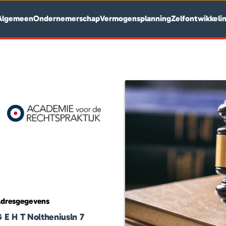
Algemeen
Ondernemerschap
Vermogensplanning
Zelfontwikkeli
dresgegevens
 E H T Noltheniusln 7