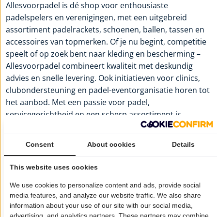
Allesvoorpadel is dé shop voor enthousiaste
padelspelers en verenigingen, met een uitgebreid
assortiment padelrackets, schoenen, ballen, tassen en
accessoires van topmerken. Of je nu begint, competitie
speelt of op zoek bent naar kleding en bescherming –
Allesvoorpadel combineert kwaliteit met deskundig
advies en snelle levering. Ook initiatieven voor clinics,
clubondersteuning en padel-eventorganisatie horen tot
het aanbod. Met een passie voor padel,
servicegerichtheid en een scherp assortiment is
Allesvoorpadel een vertrouwde partner voor elke
speler.
Consent
About cookies
Details
Voor meer informatie:
Allesvoorpadel
This website uses cookies
Wil je dat jouw bedrijf hier ook staat?
Meld je aan!
We use cookies to personalize content and ads, provide social
media features, and analyze our website traffic. We also share
Pagina delen op:
information about your use of our site with our social media,
advertising, and analytics partners. These partners may combine