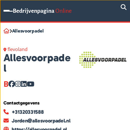
Bedrijvenpagina
Online
Allesvoorpadel
flevoland
Allesvoorpade
l
B
Contactgegevens
+31320331588
Jorden@allesvoorpadel.nl
https://allesvoorpadel.nl