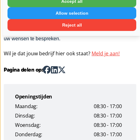
Accept all
rechtsgeldig. Het codicil moet handgeschreven zijn, u moet
Allow selection
het dateren en van een handtekening voorzien. U kunt
hierin alleen zaken regelen die betrekking hebben op de
Reject all
uitvaart. Indien gewenst ben ik gaarne bereid samen met u
uw wensen te bespreken.
Wil je dat jouw bedrijf hier ook staat?
Meld je aan!
Pagina delen op:
Openingstijden
Maandag:
08:30 - 17:00
Dinsdag:
08:30 - 17:00
Woensdag:
08:30 - 17:00
Donderdag:
08:30 - 17:00