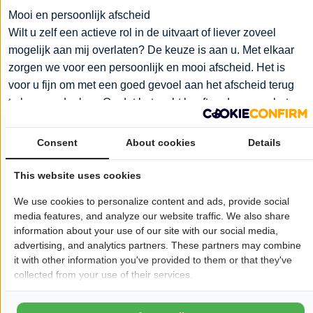
Mooi en persoonlijk afscheid
Wilt u zelf een actieve rol in de uitvaart of liever zoveel
mogelijk aan mij overlaten? De keuze is aan u. Met elkaar
zorgen we voor een persoonlijk en mooi afscheid. Het is
voor u fijn om met een goed gevoel aan het afscheid terug
te kunnen denken. Omdat het recht heeft gedaan aan het
leven van uw dierbare. Afscheid nemen op een wijze waar
u, ondanks veel verdriet en pijn, met warmte naar terugkijkt.
Consent
About cookies
Details
Dat is wat ik graag voor u wil realiseren.
This website uses cookies
Ik werk vanuit mijn kantoor in Leerdam maar ik kan in de
We use cookies to personalize content and ads, provide social
wijde omgeving uw uitvaart regelen.
media features, and analyze our website traffic. We also share
information about your use of our site with our social media,
Graag bied ik u de mogelijkheid om uw wensen voor uw
advertising, and analytics partners. These partners may combine
uitvaart via een wensenformulier vast te leggen. Door uw
it with other information you've provided to them or that they've
collected from your use of their services.
wensen in te vullen, weten uw nabestaanden altijd precies
wat uw wensen zijn en komen zij niet voor verrassingen te
staan. Met een codicil maakt u het wensenformulier