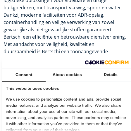
logistieke oplossingen voor vloeibare en droge
bulkgoederen, met transport via weg, spoor en water.
Dankzij moderne faciliteiten voor ADR-opslag,
containerhandling en veilige verwerking van zowel
gevaarlijke als niet-gevaarlijke stoffen garandeert
Bertschi een efficiënte en betrouwbare dienstverlening.
Met aandacht voor veiligheid, kwaliteit en
duurzaamheid is Bertschi een toonaangevende
logistieke partner binnen de chemiesector.
Voor meer informatie:
Bertschi B.V.
Consent
About cookies
Details
Wil je dat jouw bedrijf hier ook staat?
Meld je aan!
This website uses cookies
Pagina delen op:
We use cookies to personalize content and ads, provide social
media features, and analyze our website traffic. We also share
information about your use of our site with our social media,
advertising, and analytics partners. These partners may combine
Openingstijden
it with other information you've provided to them or that they've
Maandag:
06:00 - 20:00
collected from your use of their services.