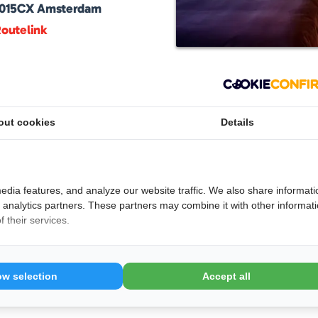
1015CX
Amsterdam
outelink
of Hotels, biedt een verfijnde en intieme
 Het boutique hotel is gevestigd in historische
out cookies
Details
dloos samenkomt met modern design. Elke kamer
etails en comfort. Gasten kunnen rekenen op
een prachtig uitzicht op de Amsterdamse grachten.
historie en gastvrijheid wil beleven in een
edia features, and analyze our website traffic. We also share informati
d analytics partners. These partners may combine it with other informat
 their services.
 aan!
ow selection
Accept all