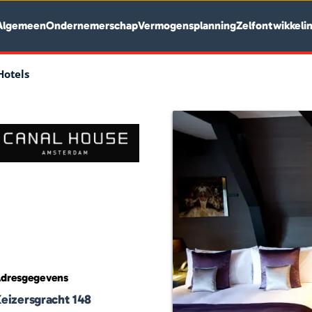
Algemeen
Ondernemerschap
Vermogensplanning
Zelfontwikkeli
Hotels
dresgegevens
eizersgracht 148