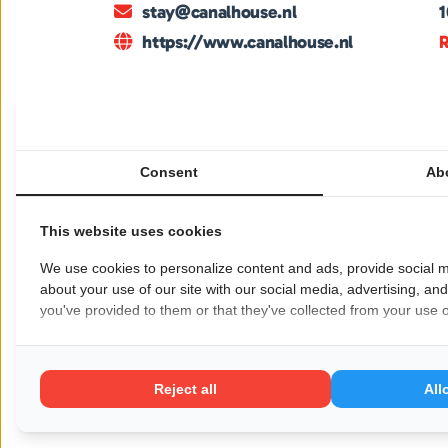
stay@canalhouse.nl
https://www.canalhouse.nl
R
Canal House, onderdeel van A Curious Group 
verblijfservaring in het hart van Amsterdam.
Consent
Ab
grachtenpanden waar klassiek erfgoed naa
heeft een unieke inrichting, rijk aan luxe d
persoonlijke service, een rustige sfeer en 
This website uses cookies
Canal House is de ideale plek voor wie stijl, 
We use cookies to personalize content and ads, provide social m
karaktervolle omgeving.
about your use of our site with our social media, advertising, an
Voor meer informatie:
Canal House
you've provided to them or that they've collected from your use of
Wil je dat jouw bedrijf hier ook staat?
Meld je
Reject all
All
Pagina delen op: