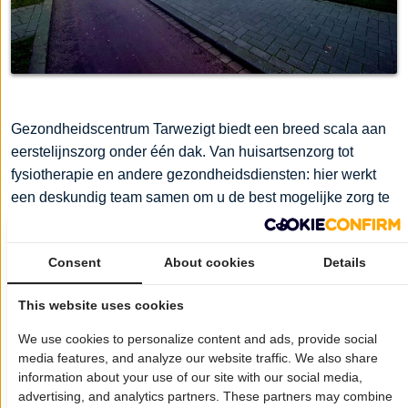
Gezondheidscentrum Tarwezigt biedt een breed scala aan
eerstelijnszorg onder één dak. Van huisartsenzorg tot
fysiotherapie en andere gezondheidsdiensten: hier werkt
een deskundig team samen om u de best mogelijke zorg te
bieden. Persoonlijke aandacht, korte lijnen en
multidisciplinaire samenwerking zorgen voor een efficiënte
Consent
About cookies
Details
en betrokken aanpak van uw gezondheid.
This website uses cookies
Wil je dat jouw bedrijf hier ook staat?
Meld je aan!
We use cookies to personalize content and ads, provide social
Pagina delen op:
media features, and analyze our website traffic. We also share
information about your use of our site with our social media,
advertising, and analytics partners. These partners may combine