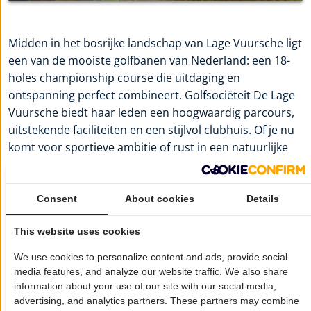
Midden in het bosrijke landschap van Lage Vuursche ligt
een van de mooiste golfbanen van Nederland: een 18-
holes championship course die uitdaging en
ontspanning perfect combineert. Golfsociëteit De Lage
Vuursche biedt haar leden een hoogwaardig parcours,
uitstekende faciliteiten en een stijlvol clubhuis. Of je nu
komt voor sportieve ambitie of rust in een natuurlijke
omgeving, hier ervaar je persoonlijke aandacht en een
exclusieve sfeer. Voor meer informatie:
Golfsociëteit De
Lage Vuursche
Consent
About cookies
Details
Wil je dat jouw bedrijf hier ook staat?
Meld je aan!
This website uses cookies
We use cookies to personalize content and ads, provide social
Pagina delen op:
media features, and analyze our website traffic. We also share
information about your use of our site with our social media,
advertising, and analytics partners. These partners may combine