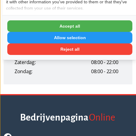
it with other information you've provided to them or that they've
Openingstijden
collected from your use of their services.
Maandag:
08:00 - 22:00
Dinsdag:
08:00 - 22:00
Accept all
Woensdag:
08:00 - 22:00
Allow selection
Donderdag:
08:00 - 22:00
Reject all
Vrijdag:
08:00 - 22:00
Zaterdag:
08:00 - 22:00
Zondag:
08:00 - 22:00
Bedrijvenpagina
Online