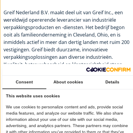
Greif Nederland B.V. maakt deel uit van Greif Inc., een
wereldwijd opererende leverancier van industriële
verpakkingsproducten en -diensten. Het bedrijf begon
ooit als familieonderneming in Cleveland, Ohio, en is
inmiddels actief in meer dan dertig landen met ruim 200
vestigingen. Greif biedt duurzame, innovatieve
verpakkingsoplossingen aan diverse industrieën.
Kwaliteit, betrouwbaarheid en klantgerichtheid staan
centraal in hun dienstverlening.
Meer informatie:
Greif Nederland B.V.
Consent
About cookies
Details
Wil je dat jouw bedrijf hier ook staat?
Meld je aan!
This website uses cookies
We use cookies to personalize content and ads, provide social
Pagina delen op:
media features, and analyze our website traffic. We also share
information about your use of our site with our social media,
advertising, and analytics partners. These partners may combine
it with other information you've provided to them or that they've