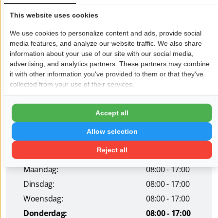
Of het nu gaat om complete revisies, het oplossen van
This website uses cookies
motorproblemen of preventief onderhoud, je kunt
rekenen op kwaliteit en vakmanschap.
We use cookies to personalize content and ads, provide social
media features, and analyze our website traffic. We also share
Meer informatie is te vinden op hun website:
information about your use of our site with our social media,
Helmondse Motoren Revisie
advertising, and analytics partners. These partners may combine
it with other information you've provided to them or that they've
collected from your use of their services.
Wil je dat jouw bedrijf hier ook staat?
Meld je aan!
Pagina delen op:
Accept all
Allow selection
Reject all
Openingstijden
Maandag:
08:00 - 17:00
Dinsdag:
08:00 - 17:00
Woensdag:
08:00 - 17:00
Donderdag:
08:00 - 17:00