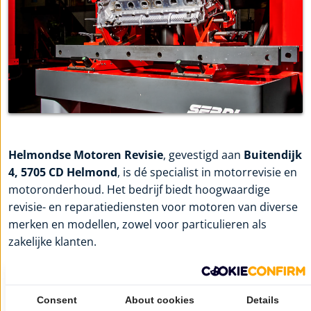
Helmondse Motoren Revisie
, gevestigd aan
Buitendijk
4, 5705 CD Helmond
, is dé specialist in motorrevisie en
motoronderhoud. Het bedrijf biedt hoogwaardige
revisie- en reparatiediensten voor motoren van diverse
merken en modellen, zowel voor particulieren als
zakelijke klanten.
Met jarenlange ervaring en een team van vakbekwame
specialisten staat
Helmondse Motoren Revisie
garant
Consent
About cookies
Details
voor uitstekende service en betrouwbare oplossingen.