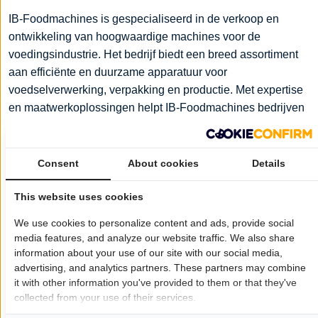
IB-Foodmachines is gespecialiseerd in de verkoop en
ontwikkeling van hoogwaardige machines voor de
voedingsindustrie. Het bedrijf biedt een breed assortiment
aan efficiënte en duurzame apparatuur voor
voedselverwerking, verpakking en productie. Met expertise
en maatwerkoplossingen helpt IB-Foodmachines bedrijven
bij het optimaliseren van hun productieprocessen.
Wil je dat jouw bedrijf hier ook staat?
Meld je aan!
Consent
About cookies
Details
Pagina delen op:
This website uses cookies
We use cookies to personalize content and ads, provide social
media features, and analyze our website traffic. We also share
information about your use of our site with our social media,
Openingstijden
advertising, and analytics partners. These partners may combine
Maandag:
08:00 - 18:00
it with other information you've provided to them or that they've
Dinsdag:
08:00 - 18:00
collected from your use of their services.