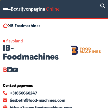
Bedrijvenpagina
Online
IB-Foodmachines
flevoland
IB-
Foodmachines
B
Contactgegevens
+31850660247
liesbeth@food-machines.com
https://www.food-machines.com