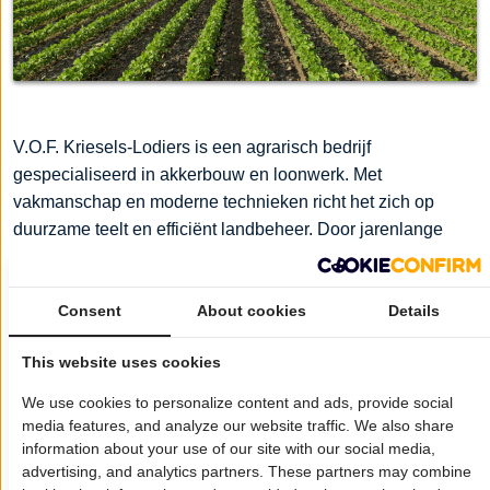
V.O.F. Kriesels-Lodiers is een agrarisch bedrijf
gespecialiseerd in akkerbouw en loonwerk. Met
vakmanschap en moderne technieken richt het zich op
duurzame teelt en efficiënt landbeheer. Door jarenlange
ervaring en een innovatieve aanpak levert het bedrijf
hoogwaardige gewassen en professionele agrarische
diensten aan de sector.
Consent
About cookies
Details
Wil je dat jouw bedrijf hier ook staat?
Meld je aan!
This website uses cookies
We use cookies to personalize content and ads, provide social
Pagina delen op:
media features, and analyze our website traffic. We also share
information about your use of our site with our social media,
advertising, and analytics partners. These partners may combine