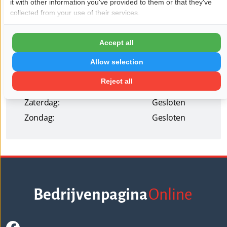
it with other information you've provided to them or that they've
Openingstijden
collected from your use of their services.
Maandag:
08:30 - 17:00
Dinsdag:
08:30 - 17:00
Accept all
Woensdag:
08:30 - 17:00
Allow selection
Donderdag:
08:30 - 17:00
Reject all
Vrijdag:
08:30 - 17:00
Zaterdag:
Gesloten
Zondag:
Gesloten
Bedrijvenpagina
Online