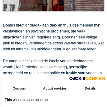
Domus biedt onderdak aan dak- en thuisloze mensen met
verslavingen en psychische problemen, die vaak
uitgesloten zijn van reguliere zorg. Door hen een veilige
plek te bieden, vermindert de stress van het straatleven, wat
leidt tot afname van middelengebruik en strafbare feiten.
De aanpak richt zich op de kracht van de deelnemers,
waarbij leefgebieden zoals verslaving, geestelijke
gezondheid en relaties met politie en justitie stap voor stap
worden aangepakt. Samen worden afspraken gemaakt over
middelengebruik en indien nodig externe hulp
Consent
About cookies
Details
ingeschakeld, zoals schuldhulpverlening, verslavingszorg
of GGZ. Het uiteindelijke doel is het herstellen van structuur
This website uses cookies
en een zo zelfstandig mogelijke deelname aan de