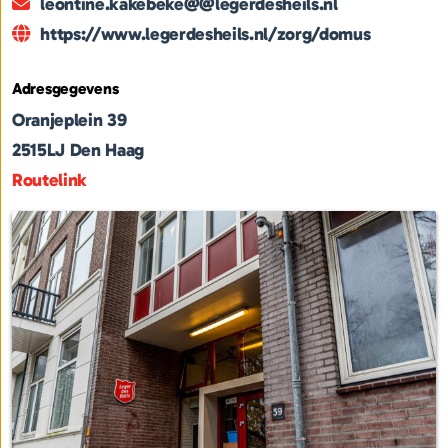
leontine.kakebeke@@legerdesheils.nl
https://www.legerdesheils.nl/zorg/domus
Adresgegevens
Oranjeplein 39
2515LJ
Den Haag
Routelink