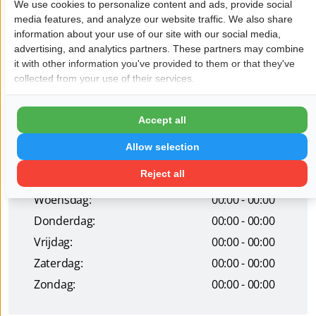
We use cookies to personalize content and ads, provide social
samenleving.
media features, and analyze our website traffic. We also share
information about your use of our site with our social media,
Wil je dat jouw bedrijf hier ook staat?
Meld je aan!
advertising, and analytics partners. These partners may combine
it with other information you've provided to them or that they've
Pagina delen op:
collected from your use of their services.
Accept all
Openingstijden
Allow selection
Maandag:
00:00 - 00:00
Reject all
Dinsdag:
00:00 - 00:00
Woensdag:
00:00 - 00:00
Donderdag:
00:00 - 00:00
Vrijdag:
00:00 - 00:00
Zaterdag:
00:00 - 00:00
Zondag:
00:00 - 00:00