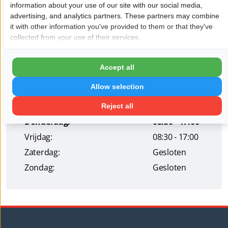
information about your use of our site with our social media,
Pagina delen op:
advertising, and analytics partners. These partners may combine
it with other information you've provided to them or that they've
collected from your use of their services.
Openingstijden
Accept all
Maandag:
08:30 - 17:00
Allow selection
Dinsdag:
08:30 - 17:00
Woensdag:
08:30 - 17:00
Reject all
Donderdag:
08:30 - 17:00
Vrijdag:
08:30 - 17:00
Zaterdag:
Gesloten
Zondag:
Gesloten