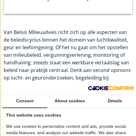
Van Belois Milieuadvies richt zich op alle aspecten van
de beleidscyclus binnen het domein van luchtkwaliteit,
geur en leefomgeving. Of het nu gaat om het opstellen
van milieubeleid, vergunningverlening, monitoring of
handhaving: steeds staat een werkbare vertaalslag van
beleid naar praktijk centraal. Denk aan second opinions
op lucht- en geuronderzoeken, begeleiding bij
geurklachten, opstellen of evalueren van geurbeleid en
specialistische ondersteuning bij vergunningtrajecten
en ruimtelijke plannen.
Consent
About cookies
Details
Meer informatie:
Lucht & Leefomgeving | Van Belois
Milieuadvies
This website uses cookies
We use cookies to personalize content and ads, provide social
Wil je dat jouw bedrijf hier ook staat?
Meld je aan!
media features, and analyze our website traffic. We also share