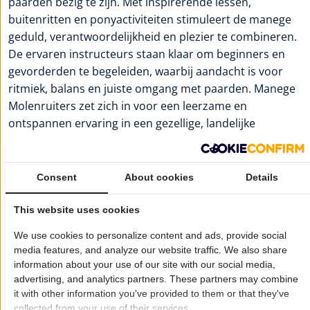
paarden bezig te zijn. Met inspirerende lessen,
buitenritten en ponyactiviteiten stimuleert de manege
geduld, verantwoordelijkheid en plezier te combineren.
De ervaren instructeurs staan klaar om beginners en
gevorderden te begeleiden, waarbij aandacht is voor
ritmiek, balans en juiste omgang met paarden. Manege
Molenruiters zet zich in voor een leerzame en
ontspannen ervaring in een gezellige, landelijke
omgeving.
Voor meer informatie:
Manege Molenruiters
Consent
About cookies
Details
Wil je dat jouw bedrijf hier ook staat?
Meld je aan!
This website uses cookies
Pagina delen op:
We use cookies to personalize content and ads, provide social
media features, and analyze our website traffic. We also share
information about your use of our site with our social media,
advertising, and analytics partners. These partners may combine
Openingstijden
it with other information you've provided to them or that they've
Maandag:
09:00 - 22:00
collected from your use of their services.