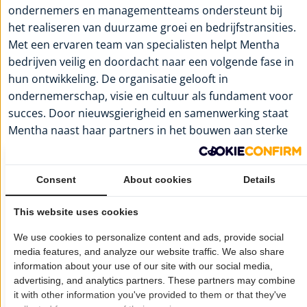
ondernemers en managementteams ondersteunt bij
het realiseren van duurzame groei en bedrijfstransities.
Met een ervaren team van specialisten helpt Mentha
bedrijven veilig en doordacht naar een volgende fase in
hun ontwikkeling. De organisatie gelooft in
ondernemerschap, visie en cultuur als fundament voor
succes. Door nieuwsgierigheid en samenwerking staat
Mentha naast haar partners in het bouwen aan sterke
en toekomstbestendige ondernemingen.
Voor meer informatie:
mentha
Consent
About cookies
Details
Wil je dat jouw bedrijf hier ook staat?
Meld je aan!
This website uses cookies
Pagina delen op:
We use cookies to personalize content and ads, provide social
media features, and analyze our website traffic. We also share
information about your use of our site with our social media,
advertising, and analytics partners. These partners may combine
Openingstijden
it with other information you've provided to them or that they've