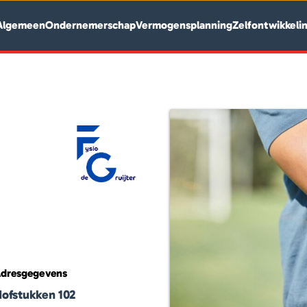
Algemeen
Ondernemerschap
Vermogensplanning
Zelfontwikkeli
dresgegevens
ofstukken 102