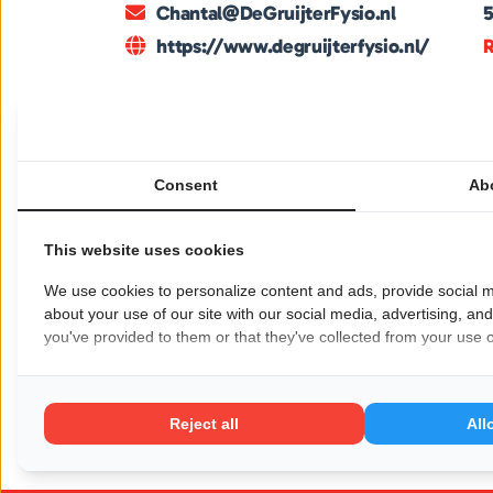
Chantal@DeGruijterFysio.nl
https://www.degruijterfysio.nl/
R
Praktijk voor Fysiotherapie de Gruijter bie
herstel, preventie en verbetering van de fy
therapeuten en een persoonlijke aanpak zorg
Consent
Ab
aansluiten bij de behoeften van iedere cliënt
This website uses cookies
Van algemene fysiotherapie tot gespecialis
We use cookies to personalize content and ads, provide social m
revalidatie, bij de Gruijter staat de patiënt 
about your use of our site with our social media, advertising, an
technieken en zorgt voor een veilige en on
you've provided to them or that they've collected from your use of
Wil je dat jouw bedrijf hier ook staat?
Meld je
Reject all
All
Pagina delen op: