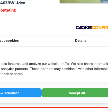
5403BW
Uden
outelink
dt hoogwaardige fysiotherapeutische zorg gericht op
sieke gezondheid. Met een deskundig team van
t de praktijk voor effectieve behandelingen die
out cookies
Details
.
eerde behandelingen, zoals manuele therapie en
edia features, and analyze our website traffic. We also share informati
altijd centraal. De praktijk werkt met moderne
d analytics partners. These partners may combine it with other informat
dersteunende omgeving om aan je herstel te werken.
 their services.
 aan!
ow selection
Accept all