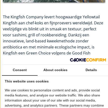
The Kingfish Company levert hoogwaardige Yellowtail
Kingfish aan chef-koks en fijnproevers wereldwijd. Deze
veelzijdige vis blinkt uit in smaak en textuur, perfect
voor sashimi, grill of rookbereiding. Dankzij een
innovatieve, land-based kweekmethode zonder
antibiotica en met minimale ecologische impact, is
Kingfish een Green Choice volgens de Good Fish
Foundation. Premium kwaliteit en duurzaamheid gaan
hier hand in hand. Meer informatie:
The Kingfish
Consent
About cookies
Details
Company
This website uses cookies
Wil je dat jouw bedrijf hier ook staat?
Meld je aan!
We use cookies to personalize content and ads, provide social
Pagina delen op:
media features, and analyze our website traffic. We also share
information about your use of our site with our social media,
advertising, and analytics partners. These partners may combine