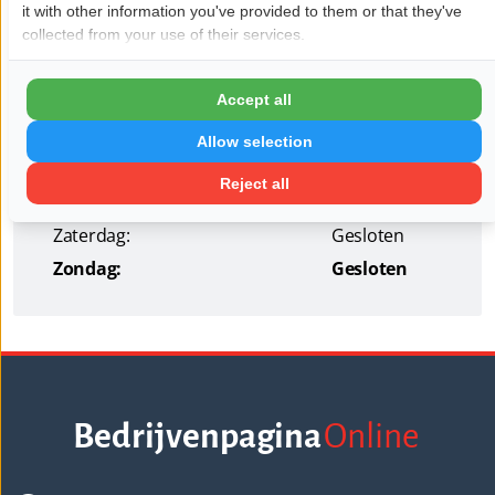
it with other information you've provided to them or that they've
Openingstijden
collected from your use of their services.
Maandag:
08:30 - 17:00
Accept all
Dinsdag:
08:30 - 17:00
Woensdag:
08:30 - 17:00
Allow selection
Donderdag:
08:30 - 17:00
Reject all
Vrijdag:
08:30 - 17:00
Zaterdag:
Gesloten
Zondag:
Gesloten
Bedrijvenpagina
Online