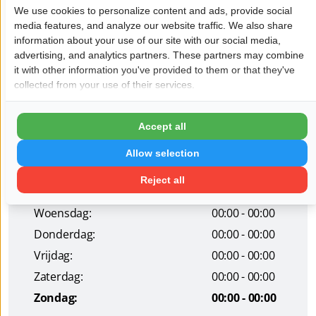
uitstekend bereikbaar.
We use cookies to personalize content and ads, provide social
Bij ons bent u 24/7 welkom!
media features, and analyze our website traffic. We also share
information about your use of our site with our social media,
Wil je dat jouw bedrijf hier ook staat?
Meld je aan!
advertising, and analytics partners. These partners may combine
it with other information you've provided to them or that they've
collected from your use of their services.
Pagina delen op:
Accept all
Openingstijden
Allow selection
Maandag:
00:00 - 00:00
Reject all
Dinsdag:
00:00 - 00:00
Woensdag:
00:00 - 00:00
Donderdag:
00:00 - 00:00
Vrijdag:
00:00 - 00:00
Zaterdag:
00:00 - 00:00
Zondag:
00:00 - 00:00