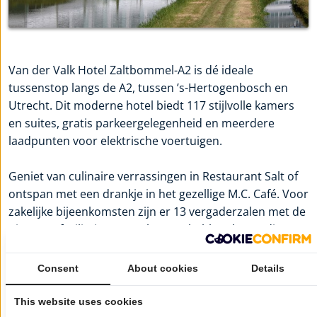
Van der Valk Hotel Zaltbommel-A2 is dé ideale
tussenstop langs de A2, tussen ’s-Hertogenbosch en
Utrecht. Dit moderne hotel biedt 117 stijlvolle kamers
en suites, gratis parkeergelegenheid en meerdere
laadpunten voor elektrische voertuigen.
Geniet van culinaire verrassingen in Restaurant Salt of
ontspan met een drankje in het gezellige M.C. Café. Voor
zakelijke bijeenkomsten zijn er 13 vergaderzalen met de
nieuwste faciliteiten. Hotelgasten hebben bovendien
gratis toegang tot de naastgelegen professionele
fitnessclub.
Consent
About cookies
Details
Dankzij de gunstige ligging en het treinstation van
Zaltbommel op slechts vijf minuten afstand, is het hotel
This website uses cookies