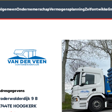
Algemeen
Ondernemerschap
Vermogensplanning
Zelfontwikkeli
dresgegevens
oderwolderdijk 9 B
9744TE
HOOGKERK