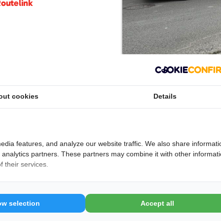
outelink
in het verhuren van afvalcontainers voor
loopafval, puin, hout, groenafval en grofvuil. Het
out cookies
Details
lijke klanten en biedt een breed aanbod containers in
eringsservice, scherpe all-in prijzen en flexibele
ners een betrouwbare partner voor efficiënt
edia features, and analyze our website traffic. We also share informati
 met name op Noord-Nederland en is eenvoudig online
d analytics partners. These partners may combine it with other informat
 their services.
s
 aan!
ow selection
Accept all