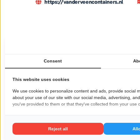
https://vanderveencontainers.nl
R
Van der Veen Containers is gespecialiseerd 
uiteenlopende toepassingen zoals bouw- en s
Consent
Ab
bedrijf bedient zowel particulieren als zake
verschillende formaten. Dankzij een snelle lev
This website uses cookies
ophaalmogelijkheden is Van der Veen Contai
We use cookies to personalize content and ads, provide social m
afvalbeheer. De dienstverlening richt zich
about your use of our site with our social media, advertising, an
te regelen.
you've provided to them or that they've collected from your use of
Voor meer informatie:
vanderveencontainer
Wil je dat jouw bedrijf hier ook staat?
Meld je
Reject all
All
Pagina delen op: