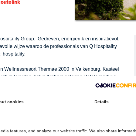
outelink
pitality Group. Gedreven, energierijk en inspiratievol.
evolle wijze waarop de professionals van Q Hospitality
 hospitality.
ren Wellnessresort Thermae 2000 in Valkenburg, Kasteel
gh in Hierden, het in Arnhem gelegen Hotel Haarhuis
genis. Het exclusieve hotelplatform Quality Lodgings
anden is een zelfstandig opererende
p.
out cookies
Details
, diepgaande marktkennis en oprechte aandacht.
vende hospitality projecten te acquireren en deze te
ity ervaringen.
edia features, and analyze our website traffic. We also share informati