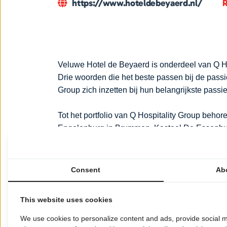
https://www.hoteldebeyaerd.nl/
R
Veluwe Hotel de Beyaerd is onderdeel van Q Hos
Drie woorden die het beste passen bij de passi
Group zich inzetten bij hun belangrijkste passie:
Tot het portfolio van Q Hospitality Group beho
Engelenburg in Brummen, Kasteel De Essenbur
en de eveneens in Arnhem gelegen Koepelgevan
, met meer dan 120 luxe hotels in 9 Europese l
dochtermaatschappij binnen Q Hospitality Grou
Consent
Ab
We unleash success. Met energieke mensen
This website uses cookies
Ons hart gaat sneller kloppen door veelbelo
ontwikkelen naar gezonde, high end hospital
We use cookies to personalize content and ads, provide social m