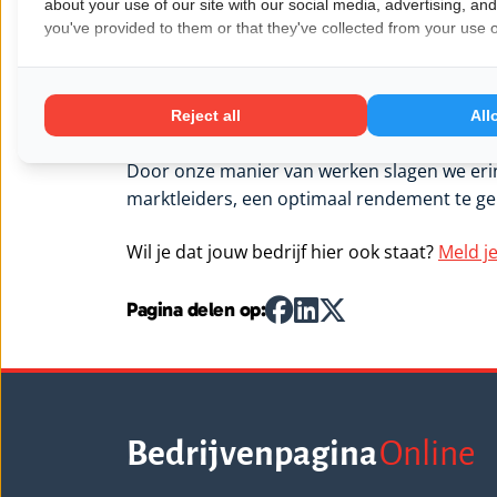
about your use of our site with our social media, advertising, an
you've provided to them or that they've collected from your use of
Onze ambitie is om de vitaalste werkgever va
onze Q locaties ook zijn, de sleutel tot succes
maken vitale organisaties en dat is ons doe
energiek, sterk, veerkrachtig en toekomstger
Reject all
All
Door onze manier van werken slagen we erin
marktleiders, een optimaal rendement te ge
Wil je dat jouw bedrijf hier ook staat?
Meld je
Pagina delen op:
Bedrijvenpagina
Online