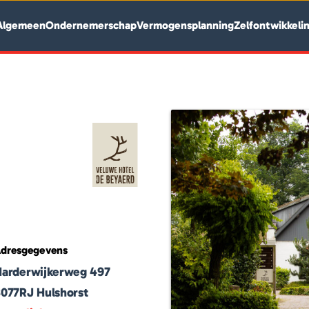
Algemeen
Ondernemerschap
Vermogensplanning
Zelfontwikkeli
dresgegevens
Harderwijkerweg 497
8077RJ
Hulshorst