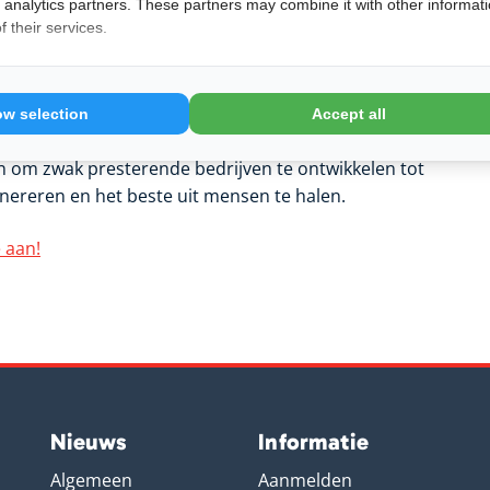
d analytics partners. These partners may combine it with other informat
 their services.
n de hospitality sector te zijn. Want hoe bijzonder
 zijn de collega’s die er werken. Vitale collega’s
l. Dit maakt ons team van mensen en bedrijven
icht.
ow selection
Accept all
 om zwak presterende bedrijven te ontwikkelen tot
nereren en het beste uit mensen te halen.
 aan!
Nieuws
Informatie
Algemeen
Aanmelden