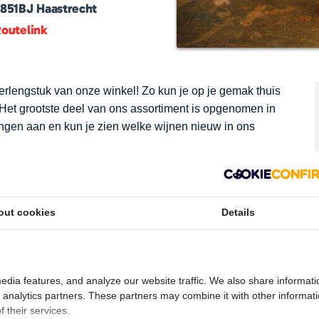
2851BJ
Haastrecht
outelink
verlengstuk van onze winkel! Zo kun je op je gemak thuis
 Het grootste deel van ons assortiment is opgenomen in
ngen aan en kun je zien welke wijnen nieuw in ons
e willen vragen goed over de smaak na te denken
je of borrel een extra dimensie want als smaken goed op
out cookies
Details
ijks. Men heeft het al vaak over lekker of niet lekker.
oorkeur. Omschrijvingen als zoet, zuur, zout, bitter en
edia features, and analyze our website traffic. We also share informati
omatisch zijn niet concreet genoeg om naar smaak te
d analytics partners. These partners may combine it with other informat
 their services.