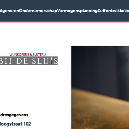
Algemeen
Ondernemerschap
Vermogensplanning
Zelfontwikkeli
dresgegevens
oogstraat 102