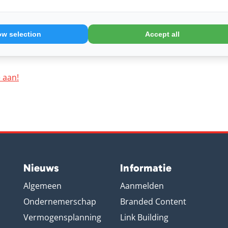
welk drankje smaakt het lekkerst op het terras en welk
ok de temperatuur van het product. Water in vloeibare
ow selection
Accept all
K ook beter objectief beschreven worden aan de hand
 aan!
Nieuws
Informatie
Algemeen
Aanmelden
Ondernemerschap
Branded Content
Vermogensplanning
Link Building