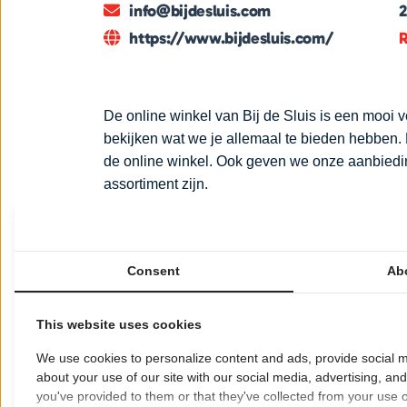
info@bijdesluis.com
https://www.bijdesluis.com/
R
De online winkel van Bij de Sluis is een mooi 
bekijken wat we je allemaal te bieden hebben.
de online winkel. Ook geven we onze aanbiedi
assortiment zijn.
Om tot een goede keuze te komen zouden we j
waarnaar je op zoek bent. Zo krijgt jouw etent
Consent
Ab
elkaar zijn afgestemd versterken zij elkaar.
Veel mensen beschouwen smaak als iets persoonl
This website uses cookies
Hierbij spreekt men niet over smaak maar over v
We use cookies to personalize content and ads, provide social m
umami of termen als hout gelagerd, kruidig, ar
about your use of our site with our social media, advertising, an
kijken.
you've provided to them or that they've collected from your use of