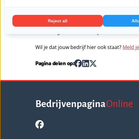
Ook de beleving en temperatuur speelt een rol: 
drankje juist ‘s winters als het koud is? Maar o
Reject all
All
vorm smaakt anders dan ijs. Daarom kan SMAA
van mondgevoel en smaakrijkdom.
Wil je dat jouw bedrijf hier ook staat?
Meld je
Pagina delen op:
Bedrijvenpagina
Online