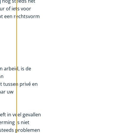
j nog steeds het
r of iets voor
tot een rechtsvorm
 arbeid, is de
an
t tussen privé en
aar uw
ft in veel gevallen
erming is niet
g steeds problemen