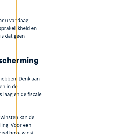
aar u vandaag
prakelijkheid en
is dat geen
fscherming
g hebben. Denk aan
en in de
 laag en de fiscale
e winsten kan de
ling. Voor een
reel hoge winst