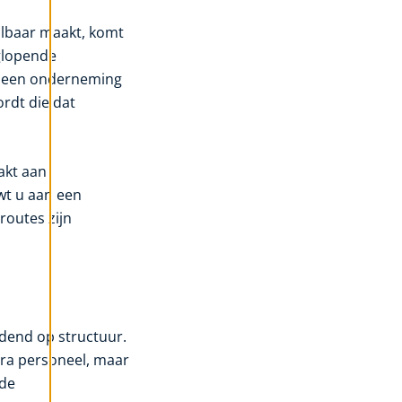
albaar maakt, komt
nglopende
er een onderneming
rdt die dat
akt aan
wt u aan een
routes zijn
dend op structuur.
ra personeel, maar
 de