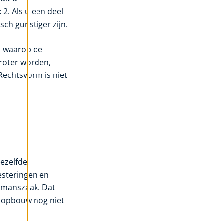
 2. Als u een deel
sch gunstiger zijn.
au waarop de
groter worden,
Rechtsvorm is niet
dezelfde
vesteringen en
enmanszaak. Dat
nsopbouw nog niet