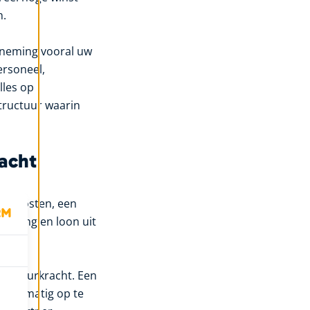
n.
erneming vooral uw
ersoneel,
lles op
structuur waarin
racht
ingskosten, een
lasting en loon uit
: stuurkracht. Een
 planmatig op te