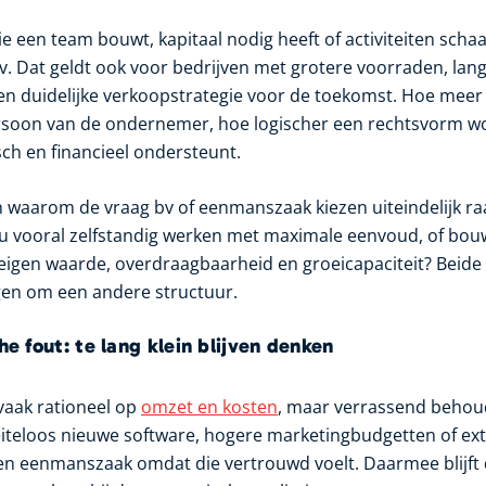
 een team bouwt, kapitaal nodig heeft of activiteiten scha
 bv. Dat geldt ook voor bedrijven met grotere voorraden, la
een duidelijke verkoopstrategie voor de toekomst. Hoe me
rsoon van de ondernemer, hoe logischer een rechtsvorm wo
sch en financieel ondersteunt.
n waarom de vraag bv of eenmanszaak kiezen uiteindelijk ra
t u vooral zelfstandig werken met maximale eenvoud, of bou
gen waarde, overdraagbaarheid en groeicapaciteit? Beide 
gen om een andere structuur.
e fout: te lang klein blijven denken
vaak rationeel op
omzet en kosten
, maar verrassend behou
teloos nieuwe software, hogere marketingbudgetten of ext
en eenmanszaak omdat die vertrouwd voelt. Daarmee blijft