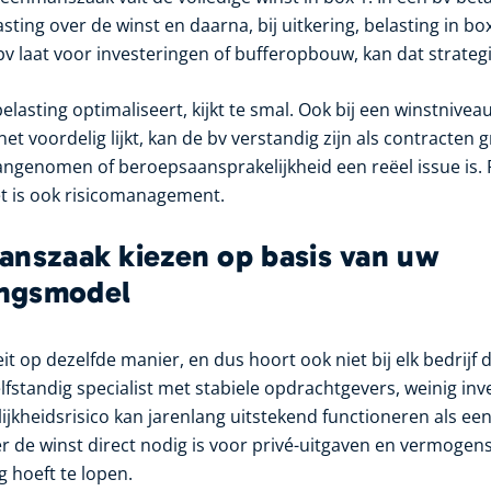
ing over de winst en daarna, bij uitkering, belasting in box
bv laat voor investeringen of bufferopbouw, kan dat strategi
lasting optimaliseert, kijkt te smal. Ook bij een winstnive
 voordelig lijkt, kan de bv verstandig zijn als contracten 
ngenomen of beroepsaansprakelijkheid een reëel issue is. 
 Het is ook risicomanagement.
anszaak kiezen op basis van uw
ngsmodel
eit op dezelfde manier, en dus hoort ook niet bij elk bedrijf 
lfstandig specialist met stabiele opdrachtgevers, weinig in
ijkheidsrisico kan jarenlang uitstekend functioneren als e
r de winst direct nodig is voor privé-uitgaven en vermoge
 hoeft te lopen.