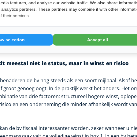
 te structureren. Ook als u later wilt samenwerken met e
edia features, and analyze our website traffic. We also share informati
ven of uw bedrijf verkoopbaar wilt maken, biedt de bv een v
d analytics partners. These partners may combine it with other informat
 their services.
ie verder kijken dan het lopende boekjaar, is dat een relev
ral praktisch voor inkomen. Een bv is vaak geschikter voo
ow selection
Accept all
uctureren van zakelijk vermogen.
it meestal niet in status, maar in winst en risico
enaderen de bv nog steeds als een soort mijlpaal. Alsof he
f groot genoeg oogt. In de praktijk werkt het anders. Het om
mbinatie van drie factoren: structureel hogere winst, oplop
risico en een onderneming die minder afhankelijk wordt van
kan de bv fiscaal interessanter worden, zeker wanneer u niet
 eenmanszaak valt de volledige winst in box 1. In een bv beta