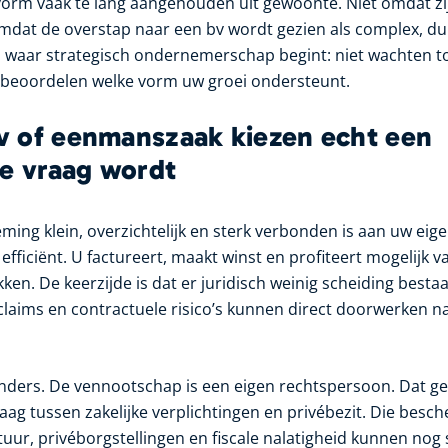
 vorm vaak te lang aangehouden uit gewoonte. Niet omdat zi
mdat de overstap naar een bv wordt gezien als complex, duu
ies waar strategisch ondernemerschap begint: niet wachten 
 beoordelen welke vorm uw groei ondersteunt.
 of eenmanszaak kiezen echt een
he vraag wordt
ng klein, overzichtelijk en sterk verbonden is aan uw eigen
ficiënt. U factureert, maakt winst en profiteert mogelijk v
n. De keerzijde is dat er juridisch weinig scheiding bestaa
, claims en contractuele risico’s kunnen direct doorwerken n
 anders. De vennootschap is een eigen rechtspersoon. Dat gee
ag tussen zakelijke verplichtingen en privébezit. Die besch
uur, privéborgstellingen en fiscale nalatigheid kunnen no