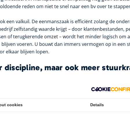
 voldoende reden om niet te snel naar een bv over te stappe
ook een valkuil. De eenmanszaak is efficiënt zolang de ond
bedrijf zelfstandig waarde krijgt – door klantenbestanden, p
en of terugkerende omzet – wordt het minder logisch om a
 te blijven voeren. U bouwt dan immers vermogen op in een 
or elkaar blijven lopen.
r discipline, maar ook meer stuurk
 formaliteiten met zich mee. U krijgt te maken met opricht
ratie, jaarstukken en de fiscale logica van vennootschapsbe
 Dat vraagt meer discipline en meestal ook beter advies.
out cookies
Details
genover wat voor serieuze ondernemers vaak zwaarder weegt
udiger om winst in de onderneming te laten, investeringen