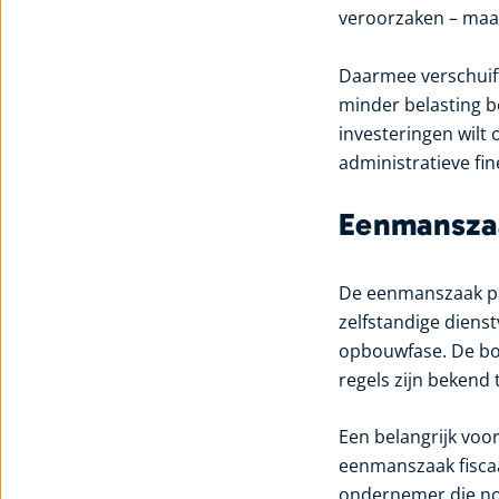
veroorzaken – maar 
Daarmee verschuift
minder belasting b
investeringen wilt
administratieve fi
Eenmanszaa
De eenmanszaak pas
zelfstandige diens
opbouwfase. De boek
regels zijn bekend
Een belangrijk voor
eenmanszaak fiscaa
ondernemer die nog