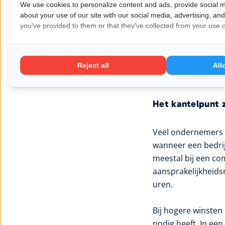
bouwen en eigendom
We use cookies to personalize content and ads, provide social m
aandelen wilt uitge
about your use of our site with our social media, advertising, an
you've provided to them or that they've collected from your use of
kader.
Voor ondernemers d
eenmanszaak is voo
Reject all
All
beschermen en str
Het kantelpunt z
Veel ondernemers b
wanneer een bedrij
meestal bij een co
aansprakelijkheids
uren.
Bij hogere winsten 
nodig heeft. In een