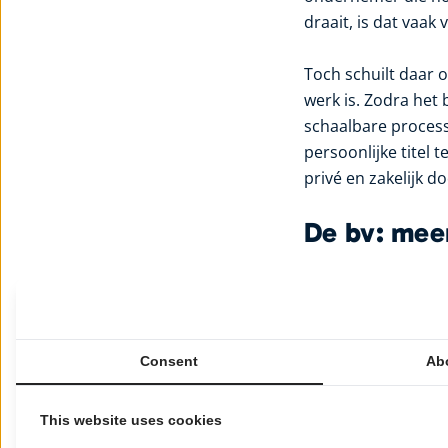
draait, is dat vaak
Toch schuilt daar 
werk is. Zodra het 
schaalbare process
persoonlijke titel
privé en zakelijk do
De bv: mee
Een bv brengt meer
zwaardere administ
eigen onderneming.
Consent
Ab
Daar staat iets te
This website uses cookies
bv maakt het eenvo