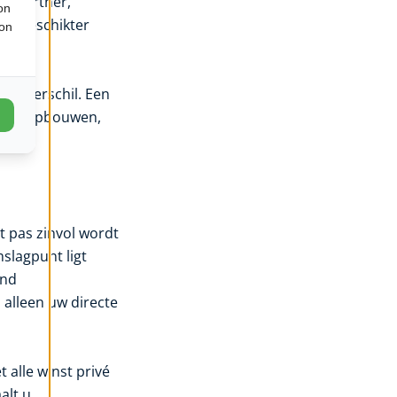
en partner,
on
eel geschikter
ion
ant verschil. Een
r het opbouwen,
t pas zinvol wordt
slagpunt ligt
end
 alleen uw directe
 alle winst privé
alt u