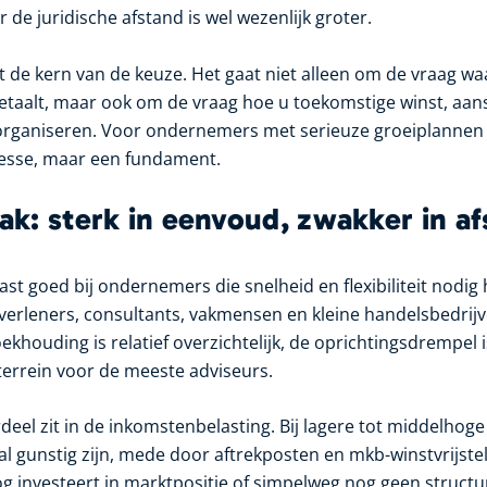
de juridische afstand is wel wezenlijk groter.
 de kern van de keuze. Het gaat niet alleen om de vraag w
etaalt, maar ook om de vraag hoe u toekomstige winst, aans
 organiseren. Voor ondernemers met serieuze groeiplannen 
nesse, maar een fundament.
k: sterk in eenvoud, zwakker in a
t goed bij ondernemers die snelheid en flexibiliteit nodi
tverleners, consultants, vakmensen en kleine handelsbedrijv
houding is relatief overzichtelijk, de oprichtingsdrempel is
 terrein voor de meeste adviseurs.
deel zit in de inkomstenbelasting. Bij lagere tot middelhog
l gunstig zijn, mede door aftrekposten en mkb-winstvrijstel
 investeert in marktpositie of simpelweg nog geen structu