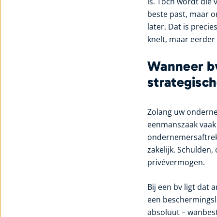
is. Toch wordt die
beste past, maar o
later. Dat is prec
knelt, maar eerder
Wanneer bv
strategisc
Zolang uw ondernemi
eenmanszaak vaak ef
ondernemersaftrekke
zakelijk. Schulden
privévermogen.
Bij een bv ligt dat
een beschermingsla
absoluut – wanbest