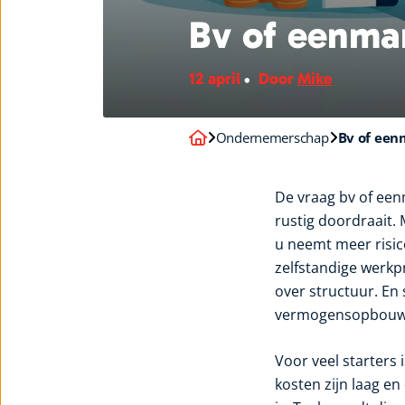
Bv of eenma
12 april
Door
Mike
Ondernemerschap
Bv of een
De vraag bv of ee
rustig doordraait. 
u neemt meer risic
zelfstandige werkpr
over structuur. En
vermogensopbouw
Voor veel starters 
kosten zijn laag en