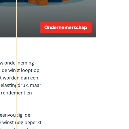
Ondernemerschap
 uw onderneming
 de winst loopt op,
et worden dan een
 belastingdruk, maar
o, rendement en
 eenvoudig, de
de winst nog beperkt