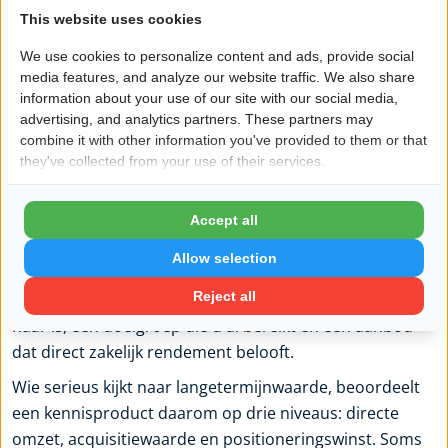
maar speculatie.
This website uses cookies
Een verstandig model begint klein. Test de behoefte met
We use cookies to personalize content and ads, provide social
media features, and analyze our website traffic. We also share
een compacte pilot, een betaalde sessie of een eerste
information about your use of our site with our social media,
versie. Niet perfectie, maar bewijs is de eerste mijlpaal.
advertising, and analytics partners. These partners may
Als klanten bereid zijn te betalen, kunt u verbeteren,
combine it with other information you've provided to them or that
automatiseren en opschalen.
they've collected from your use of their services.
Daarmee verschuift ook de rekensom. In het begin is de
opbrengst zelden passief, omdat ontwikkeling,
Accept all
marketing en optimalisatie tijd kosten. Pas later
Allow selection
ontstaat operationele hefboom. Dat moment komt
Reject all
sneller als u werkt met een onderwerp waar al vraag
naar is, een doelgroep die u al bereikt en een aanbod
dat direct zakelijk rendement belooft.
Wie serieus kijkt naar langetermijnwaarde, beoordeelt
een kennisproduct daarom op drie niveaus: directe
omzet, acquisitiewaarde en positioneringswinst. Soms