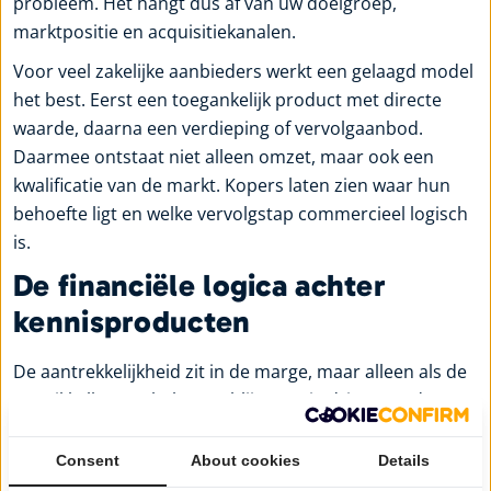
probleem. Het hangt dus af van uw doelgroep,
marktpositie en acquisitiekanalen.
Voor veel zakelijke aanbieders werkt een gelaagd model
het best. Eerst een toegankelijk product met directe
waarde, daarna een verdieping of vervolgaanbod.
Daarmee ontstaat niet alleen omzet, maar ook een
kwalificatie van de markt. Kopers laten zien waar hun
behoefte ligt en welke vervolgstap commercieel logisch
is.
De financiële logica achter
kennisproducten
De aantrekkelijkheid zit in de marge, maar alleen als de
ontwikkelkosten beheerst blijven. Wie drie maanden
bouwt aan een product zonder validering, loopt het
risico op een nette presentatie met een zwakke
Consent
About cookies
Details
businesscase. Zakelijk gezien is dat geen investering,