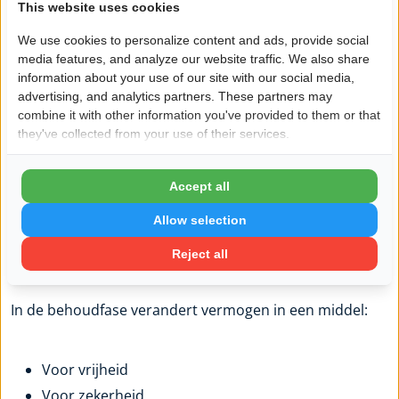
This website uses cookies
groeimodus blijven, omdat ze gewend zijn aan het spel
van winnen en verliezen.
We use cookies to personalize content and ads, provide social
media features, and analyze our website traffic. We also share
information about your use of our site with our social media,
Maar vermogen beschermen is geen teken van zwakte.
advertising, and analytics partners. These partners may
Het is een teken van volwassen vermogensplanning.
combine it with other information you've provided to them or that
they've collected from your use of their services.
Vermogen als middel, niet als
scorebord
Accept all
Allow selection
In de opbouwfase fungeert vermogen vaak als
Reject all
scorebord. Groei is meetbaar, zichtbaar, motiverend.
In de behoudfase verandert vermogen in een middel:
Voor vrijheid
Voor zekerheid