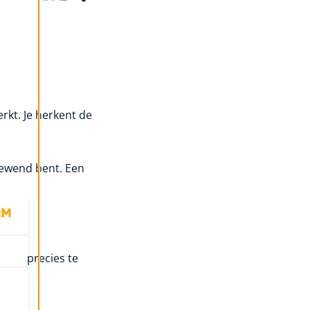
rkt. Je herkent de
 gewend bent. Een
onder precies te