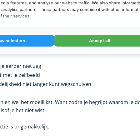
emak een noodzakelijk signaal is
edia features, and analyze our website traffic. We also share informati
d analytics partners. These partners may combine it with other informat
 their services.
 gezien als iets dat je moet vermijden. Maar in het kader v
emak juist informatief.
ow selection
Accept all
al dat:
t je eerder niet zag
t met je zelfbeeld
elijkheid niet langer kunt wegschuiven
chien wel het moeilijkst. Want zodra je begrijpt waarom je d
sof je het niet wist.
tie is ongemakkelijk.