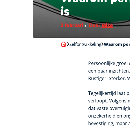
is
2 februari
Door
Mike
Zelfontwikkeling
Waarom pers
Persoonlijke groei w
een paar inzichten,
Rustiger. Sterker. W
Tegelijkertijd laat
verloopt. Volgens
dat vaste overtuig
onzekerheid en ong
bevestiging, maar al