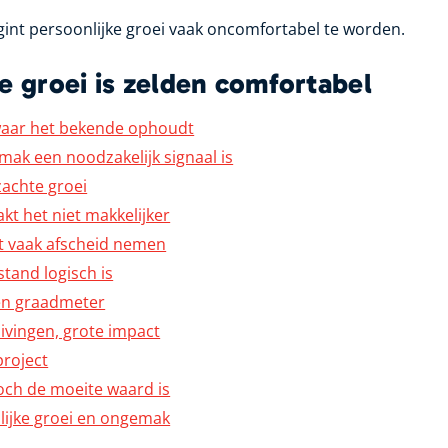
gint persoonlijke groei vaak oncomfortabel te worden.
e groei is zelden comfortabel
waar het bekende ophoudt
k een noodzakelijk signaal is
 zachte groei
akt het niet makkelijker
t vaak afscheid nemen
and logisch is
en graadmeter
ivingen, grote impact
project
ch de moeite waard is
lijke groei en ongemak