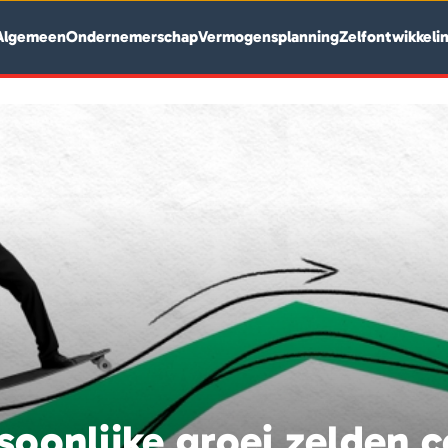
Algemeen
Ondernemerschap
Vermogensplanning
Zelfontwikkeli
oonlijke groei zelden 