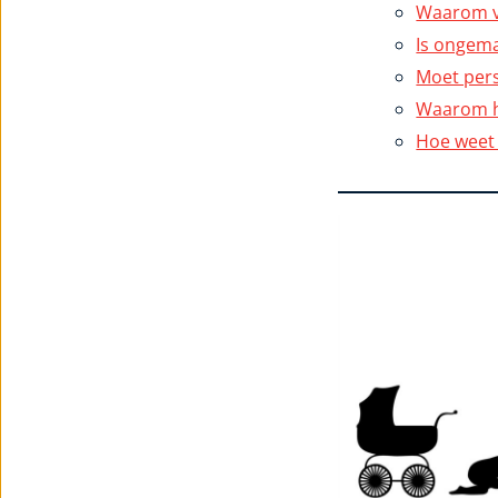
Waarom vo
Is ongema
Moet pers
Waarom h
Hoe weet i