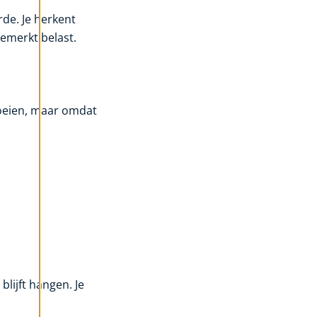
rde. Je herkent
gemerkt belast.
roeien, maar omdat
lijft hangen. Je