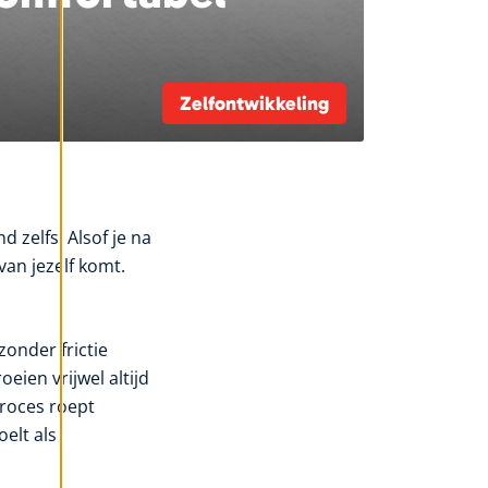
Zelfontwikkeling
d zelfs. Alsof je na
van jezelf komt.
zonder frictie
eien vrijwel altijd
proces roept
elt als