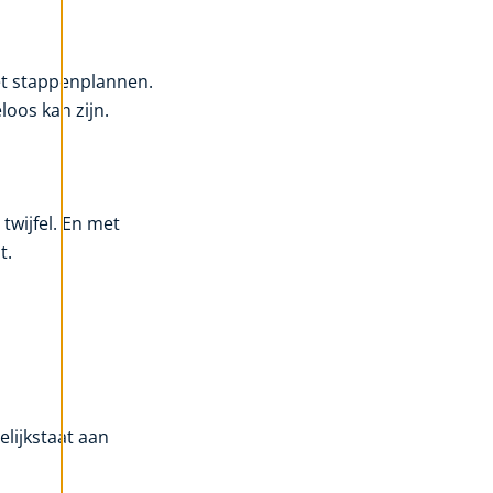
Met stappenplannen.
loos kan zijn.
 twijfel. En met
t.
elijkstaat aan