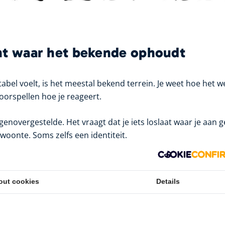
nt waar het bekende ophoudt
abel voelt, is het meestal bekend terrein. Je weet hoe het we
oorspellen hoe je reageert.
genovergestelde. Het vraagt dat je iets loslaat waar je aan
woonte. Soms zelfs een identiteit.
s vooruitgang. Dat voelt als verlies.
out cookies
Details
amatisch. Maar subtiel. Alsof je ergens afstand van neemt z
 terugkrijgt.