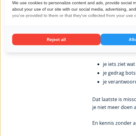
Waarom ong
We use cookies to personalize content and ads, provide social m
about your use of our site with our social media, advertising, an
you've provided to them or that they've collected from your use of
Ongemak wordt vaak
ontwikkeling is ong
Reject all
All
Het betekent meest
je iets ziet wa
je gedrag bots
je verantwoord
Dat laatste is miss
je niet meer doen al
En kennis zonder ac