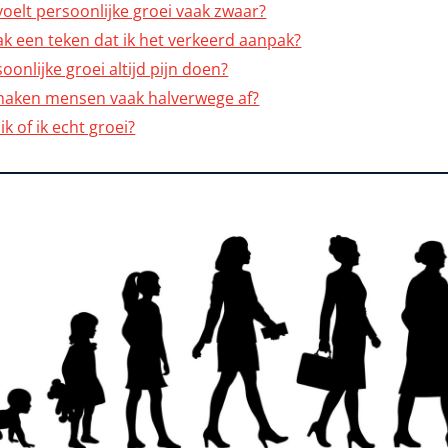
elt persoonlijke groei vaak zwaar?
k een teken dat ik het verkeerd aanpak?
oonlijke groei altijd pijn doen?
aken mensen vaak halverwege af?
k of ik echt groei?