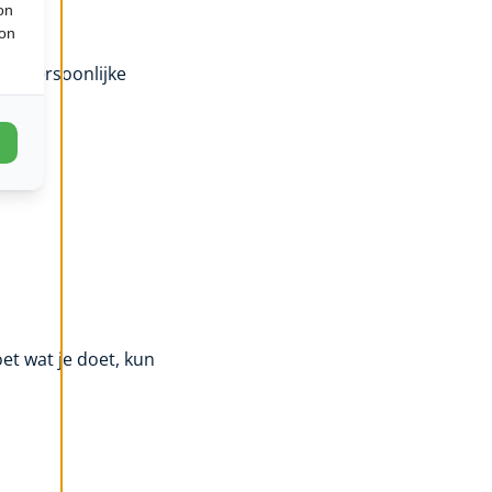
on
ion
an persoonlijke
oet wat je doet, kun