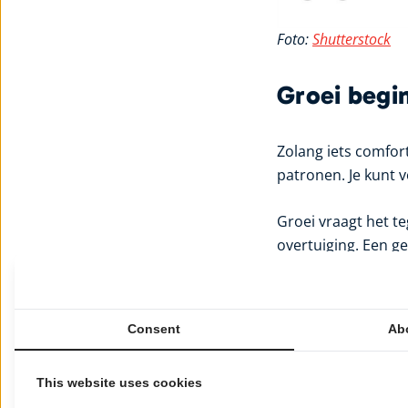
Foto:
Shutterstock
Groei begi
Zolang iets comfort
patronen. Je kunt v
Groei vraagt het te
overtuiging. Een ge
En dat voelt niet al
Consent
Ab
Niet groot, niet dr
weten wat je ervoor
This website uses cookies