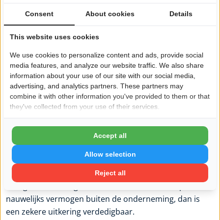
krijgt winstbeleid opnieuw een andere lading. Dan telt
Consent
About cookies
Details
niet alleen de absolute winst, maar ook de kwaliteit van
de cijfers. Kopers waarderen voorspelbaarheid,
This website uses cookies
financiële discipline en beperkte afhankelijkheid van
We use cookies to personalize content and ads, provide social
incidentele meevallers. Een bedrijf dat zijn winstbeleid
media features, and analyze our website traffic. We also share
op orde heeft, toont bestuurlijke volwassenheid.
information about your use of our site with our social media,
advertising, and analytics partners. These partners may
Welke vragen een ondernemer zichzelf moet
combine it with other information you've provided to them or that
stellen
they've collected from your use of their services.
De kernvraag is niet hoeveel winst er is, maar wat die
winst moet doen. Moet de onderneming de komende
Accept all
twee jaar investeren in mensen en systemen, dan ligt
Allow selection
een hogere reservering voor de hand. Is de markt
volatiel of afhankelijk van regelgeving, dan is een
Reject all
stevigere buffer logisch. Heeft de ondernemer privé
nauwelijks vermogen buiten de onderneming, dan is
een zekere uitkering verdedigbaar.