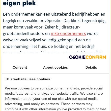
eigen plek
Een ondernemer kan een uitstekend bedrijf hebben en
tegelijk een zwakke privépositie. Dat klinkt tegenstrijdig,
maar komt vaak voor. Zeker bij directeur-
grootaandeelhouders en
mkb-ondernemers
wordt
welvaart vaak vrijwel volledig gekoppeld aan de
onderneming. Het huis, de holding en het bedrijf
vormen dan samen één geconcentreerd risicoprofiel.
Dat is vooral problematisch wanneer
ondernemingswaarde moeilijk liquide te maken is. Een
Consent
About cookies
Details
bedrijf kan op papier veel waard zijn, terwijl de eigenaar
This website uses cookies
privé beperkt vrij besteedbaar vermogen heeft. Dan
ontstaat een spanningsveld: zakelijk succesvol, maar
We use cookies to personalize content and ads, provide social
persoonlijk niet vrij.
media features, and analyze our website traffic. We also share
information about your use of our site with our social media,
Een volwassen vermogensaanpak vraagt daarom om
advertising, and analytics partners. These partners may
een bewuste opbouw van privévermogen naast de
combine it with other information you've provided to them or that