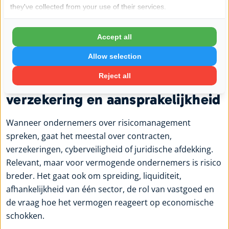
they've collected from your use of their services.
onderneming. Niet uit wantrouwen richting het bedrijf,
maar uit respect voor concentratierisico. Juist
ondernemers die gewend zijn risico te nemen,
Accept all
onderschatten vaak hoe eenzijdig hun totale financiële
Allow selection
positie is geworden.
Reject all
Risico gaat verder dan
verzekering en aansprakelijkheid
Wanneer ondernemers over risicomanagement
spreken, gaat het meestal over contracten,
verzekeringen, cyberveiligheid of juridische afdekking.
Relevant, maar voor vermogende ondernemers is risico
breder. Het gaat ook om spreiding, liquiditeit,
afhankelijkheid van één sector, de rol van vastgoed en
de vraag hoe het vermogen reageert op economische
schokken.