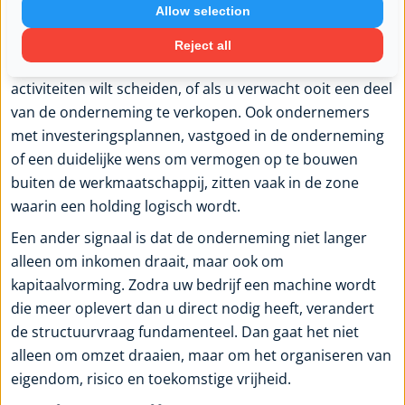
Allow selection
U kunt serieus naar een holding kijken als uw bv
structureel winst overhoudt, als er personeel of
Reject all
aansprakelijkheidsrisico in beeld is, als u meerdere
activiteiten wilt scheiden, of als u verwacht ooit een deel
van de onderneming te verkopen. Ook ondernemers
met investeringsplannen, vastgoed in de onderneming
of een duidelijke wens om vermogen op te bouwen
buiten de werkmaatschappij, zitten vaak in de zone
waarin een holding logisch wordt.
Een ander signaal is dat de onderneming niet langer
alleen om inkomen draait, maar ook om
kapitaalvorming. Zodra uw bedrijf een machine wordt
die meer oplevert dan u direct nodig heeft, verandert
de structuurvraag fundamenteel. Dan gaat het niet
alleen om omzet draaien, maar om het organiseren van
eigendom, risico en toekomstige vrijheid.