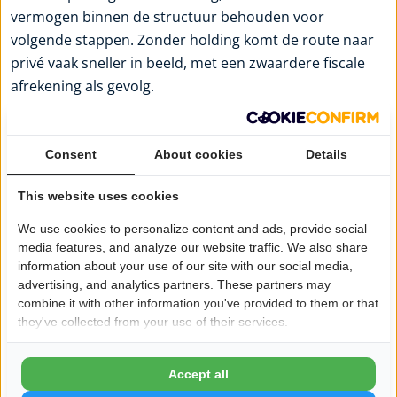
vermogen binnen de structuur behouden voor
volgende stappen. Zonder holding komt de route naar
privé vaak sneller in beeld, met een zwaardere fiscale
afrekening als gevolg.
Maar fiscaal voordeel moet geen los verkoopargument
zijn. Als de onderneming weinig winst maakt, geen
Consent
About cookies
Details
verkoopscenario kent en beperkte reserves opbouwt,
blijft het voordeel vaak theoretisch. De echte waarde
This website uses cookies
ontstaat pas als de onderneming genoeg schaal,
We use cookies to personalize content and ads, provide social
winstgevendheid of strategische beweging heeft.
media features, and analyze our website traffic. We also share
Praktische signalen dat een
information about your use of our site with our social media,
advertising, and analytics partners. These partners may
holding zinvol wordt
combine it with other information you've provided to them or that
they've collected from your use of their services.
Er zijn een aantal momenten waarop de afweging
concreet wordt. Niet als checklist om blind te volgen,
Accept all
maar als zakelijke signalen.