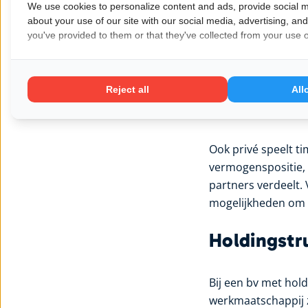
We use cookies to personalize content and ads, provide social m
about your use of our site with our social media, advertising, an
Ondernemers die me
you've provided to them or that they've collected from your use of
maar als gepland m
komt, kan eerder u
te trekken of een o
Reject all
All
houden. Fiscaal vo
of solvabiliteit.
Ook privé speelt t
vermogenspositie, 
partners verdeelt
mogelijkheden om 
Holdingstru
Bij een bv met hold
werkmaatschappij 