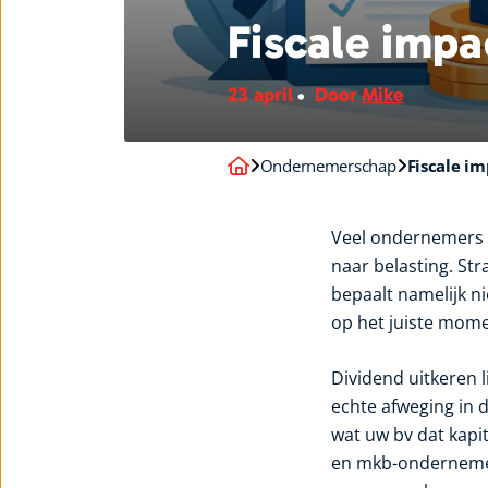
Fiscale impa
23 april
Door
Mike
Ondernemerschap
Fiscale i
Veel ondernemers ki
naar belasting. St
bepaalt namelijk n
op het juiste mome
Dividend uitkeren l
echte afweging in 
wat uw bv dat kap
en mkb-ondernemer