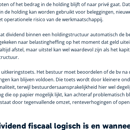
en of het bedrag in de holding blijft of naar privé gaat. Dat
n de holding kan worden gebruikt voor beleggingen, nieuwe 
et operationele risico van de werkmaatschappij.
dat dividend binnen een holdingstructuur automatisch de be
ekeken naar belastingheffing op het moment dat geld uitein
t altijd afstel, maar uitstel kan wel waardevol zijn als het kap
tructuur.
 uitkeringstoets. Het bestuur moet beoordelen of de bv na 
ingen kan blijven voldoen. Die toets wordt door kleinere o
maliteit, terwijl bestuurdersaansprakelijkheid hier wel degeli
ng die op papier mogelijk lijkt, kan achteraf problematisch 
ntstaat door tegenvallende omzet, renteverhogingen of ope
idend fiscaal logisch is en wannee