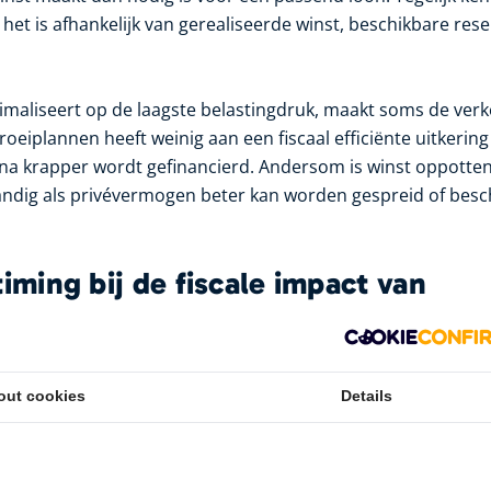
: het is afhankelijk van gerealiseerde winst, beschikbare res
timaliseert op de laagste belastingdruk, maakt soms de ver
eiplannen heeft weinig aan een fiscaal efficiënte uitkering
 krapper wordt gefinancierd. Andersom is winst oppotten 
andig als privévermogen beter kan worden gespreid of bes
timing bij de fiscale impact van
tkering
verschil tussen redelijk en kostbaar. Een dividenduitkering 
out cookies
Details
gisch lijken, maar soms is het fiscaal of financieel gunstiger
ren te halen. Dat hangt samen met verwachte tariefswijzig
 dat jaar, voorgenomen investeringen en de samenstelling