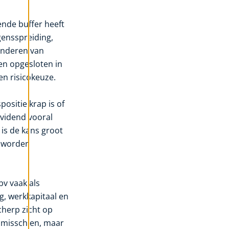
ende buffer heeft
gensspreiding,
inderen van
en opgesloten in
en risicokeuze.
positie krap is of
vidend vooral
is de kans groot
t worden
v vaak als
g, werkkapitaal en
cherp zicht op
g misschien, maar