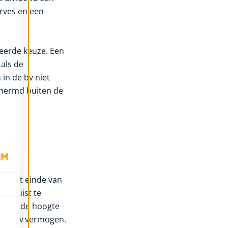
erves en een
keerde keuze. Een
 als de
in de bv niet
chermd buiten de
aan het einde van
 om juist te
ingen, de hoogte
 van uw vermogen.