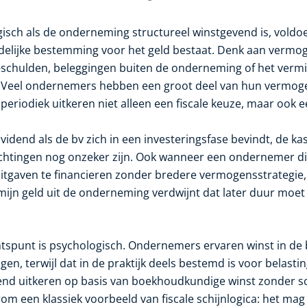
ogisch als de onderneming structureel winstgevend is, voldo
idelijke bestemming voor het geld bestaat. Denk aan vermo
é-schulden, beleggingen buiten de onderneming of het verm
o. Veel ondernemers hebben een groot deel van hun vermog
 periodiek uitkeren niet alleen een fiscale keuze, maar ook e
ividend als de bv zich in een investeringsfase bevindt, de kas
chtingen nog onzeker zijn. Ook wanneer een ondernemer di
uitgaven te financieren zonder bredere vermogensstrategie, 
rmijn geld uit de onderneming verdwijnt dat later duur moe
spunt is psychologisch. Ondernemers ervaren winst in de b
n, terwijl dat in de praktijk deels bestemd is voor belastin
dend uitkeren op basis van boekhoudkundige winst zonder s
om een klassiek voorbeeld van fiscale schijnlogica: het ma