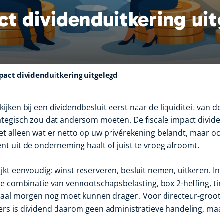
ct dividenduitkering ui
mpact dividenduitkering uitgelegd
jken bij een dividendbesluit eerst naar de liquiditeit van 
rategisch zou dat andersom moeten. De fiscale impact divid
iet alleen wat er netto op uw privérekening belandt, maar 
nt uit de onderneming haalt of juist te vroeg afroomt.
ijkt eenvoudig: winst reserveren, besluit nemen, uitkeren. In 
de combinatie van vennootschapsbelasting, box 2-heffing, t
itaal morgen nog moet kunnen dragen. Voor directeur-gro
s is dividend daarom geen administratieve handeling, ma