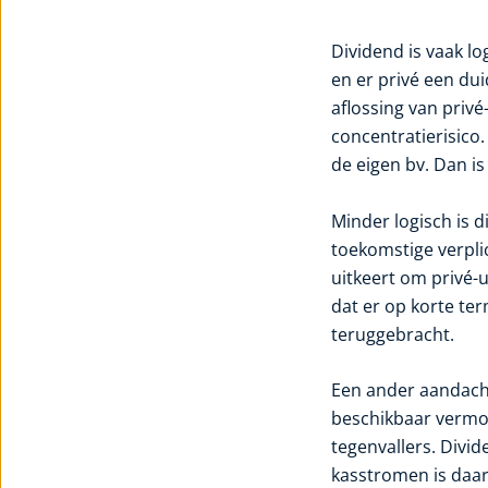
Dividend is vaak l
en er privé een du
aflossing van priv
concentratierisic
de eigen bv. Dan is
Minder logisch is d
toekomstige verpli
uitkeert om privé-
dat er op korte te
teruggebracht.
Een ander aandacht
beschikbaar vermoge
tegenvallers. Divi
kasstromen is daar