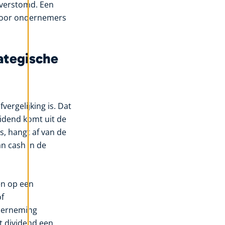
t verstomd. Een
n. Voor ondernemers
rategische
vergelijking is. Dat
ividend komt uit de
s, hangt af van de
an cash in de
en op een
of
nderneming
t dividend een