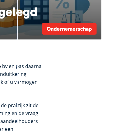
tgelegd
Ondernemerschap
de bv en pas daarna
enduitkering
ook of u vermogen
de praktijk zit de
iming en de vraag
otaandeelhouders
ar een