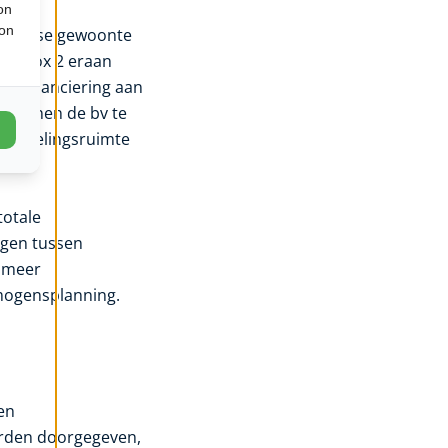
on
ion
arlijkse gewoonte
in box 2 eraan
om financiering aan
t binnen de bv te
rhandelingsruimte
totale
ogen tussen
g meer
mogensplanning.
een
orden doorgegeven,