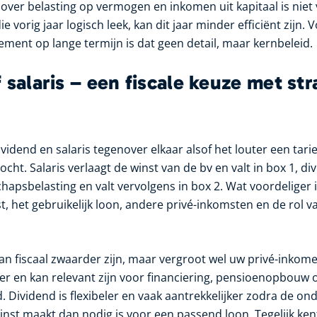
t over belasting op vermogen en inkomen uit kapitaal is nie
ie vorig jaar logisch leek, kan dit jaar minder efficiënt zij
ement op lange termijn is dat geen detail, maar kernbeleid.
 salaris – een fiscale keuze met st
vidend en salaris tegenover elkaar alsof het louter een tarief
bocht. Salaris verlaagt de winst van de bv en valt in box 1, d
apsbelasting en valt vervolgens in box 2. Wat voordeliger i
, het gebruikelijk loon, andere privé-inkomsten en de rol v
kan fiscaal zwaarder zijn, maar vergroot wel uw privé-inkom
r en kan relevant zijn voor financiering, pensioenopbouw 
 Dividend is flexibeler en vaak aantrekkelijker zodra de o
inst maakt dan nodig is voor een passend loon. Tegelijk ken