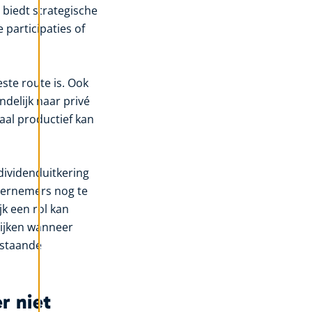
 biedt strategische
participaties of
ste route is. Ook
delijk naar privé
itaal productief kan
dividenduitkering
ndernemers nog te
jk een rol kan
blijken wanneer
nstaande
r niet