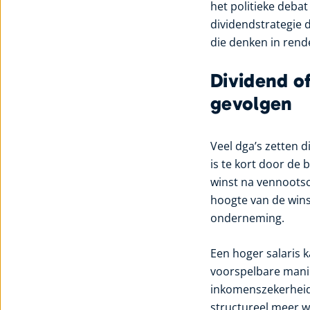
het politieke deba
dividendstrategie d
die denken in rend
Dividend of
gevolgen
Veel dga’s zetten di
is te kort door de 
winst na vennootsch
hoogte van de winst
onderneming.
Een hoger salaris 
voorspelbare manie
inkomenszekerheid.
structureel meer w