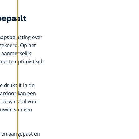
bepaalt
hapsbelasting over
tgekeerd. Op het
 aanmerkelijk
eel te optimistisch
le druk zit in de
aardoor kan een
 de winst al voor
bouwen van een
jaren aangepast en