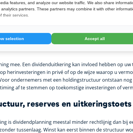
edia features, and analyze our website traffic. We also share informati
d analytics partners. These partners may combine it with other informat
erdere jaren vooruitkijken, benaderen dividend niet als ja
 their services.
oment van vermogensoverdracht. Als een tariefsverhoging 
itkeren gunstig zijn. Als de onderneming op het punt staat 
vername te doen, kan het verstandiger zijn om reserves juis
ow selection
Accept all
ordeel verliest snel waarde als het ten koste gaat van onde
iming mee. Een dividenduitkering kan invloed hebben op uw 
op herinvesteringen in privé of op de wijze waarop u verm
. Voor ondernemers met een holdingstructuur ontstaan no
timing af te stemmen op toekomstige investeringen of ver
ctuur, reserves en uitkeringstoets
ing is dividendplanning meestal minder rechtlijnig dan bij 
zonder tussenlaag. Winst kan eerst binnen de structuur w