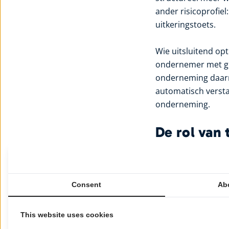
ander risicoprofiel
uitkeringstoets.
Wie uitsluitend op
ondernemer met gro
onderneming daarna
automatisch verst
onderneming.
De rol van 
dividendui
Timing is vaak het 
Consent
Ab
een boekjaar kan lo
wachten of naar vo
This website uses cookies
van uw inkomen in