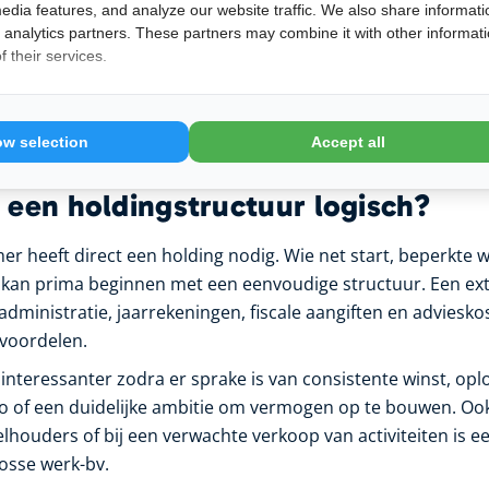
 relatief efficiënt van operationeel niveau naar holdingsn
edia features, and analyze our website traffic. We also share informati
d analytics partners. These partners may combine it with other informat
 their services.
vant? Omdat winst in de holding anders inzetbaar wordt. H
uffer, worden gebruikt voor investeringen, pensioenopbou
articipaties in andere ondernemingen. Wie structureel
verm
ow selection
Accept all
e dagelijkse bedrijfsrisico’s, kijkt dus al snel naar een holdi
 een holdingstructuur logisch?
er heeft direct een holding nodig. Wie net start, beperkte 
t, kan prima beginnen met een eenvoudige structuur. Een ex
administratie, jaarrekeningen, fiscale aangiften en adviesk
voordelen.
interessanter zodra er sprake is van consistente winst, op
o of een duidelijke ambitie om vermogen op te bouwen. Oo
houders of bij een verwachte verkoop van activiteiten is e
losse werk-bv.