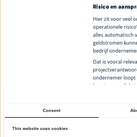
Risico en aanspr
Hier zit voor veel
operationele risic
alles automatisch v
geldstromen kunnen
bedrijf onderneme
Dat is vooral relev
projectverantwoord
ondernemer loopt a
leveringsverplicht
bezitten vaak meer
Winst, dividen
Consent
Ab
Een tweede groot ve
holding kan dat ge
This website uses cookies
deelnemingsvrijstell