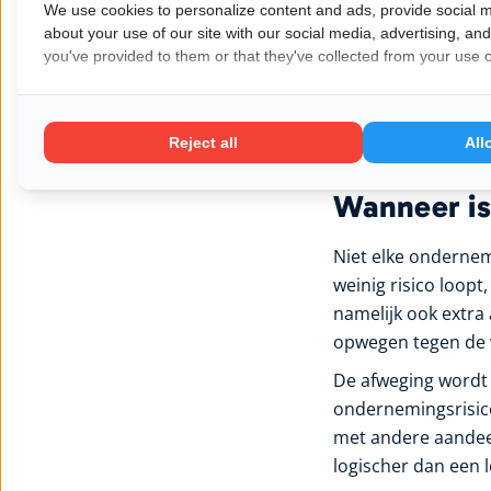
Daardoor kan winst
We use cookies to personalize content and ads, provide social m
about your use of our site with our social media, advertising, an
gebracht.
you've provided to them or that they've collected from your use of
Waarom is dat rele
aangehouden als b
vastgoed of voor p
Reject all
All
opbouwen
buiten d
Wanneer is
Niet elke ondernem
weinig risico loop
namelijk ook extra 
opwegen tegen de 
De afweging wordt 
ondernemingsrisic
met andere aandeel
logischer dan een 