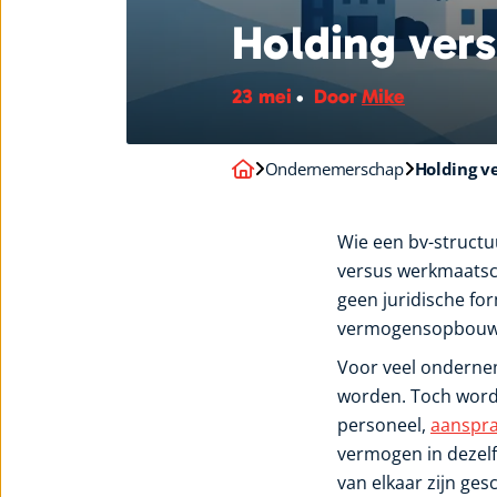
Holding vers
23 mei
Door
Mike
Ondernemerschap
Holding v
Wie een bv-structuu
versus werkmaatsch
geen juridische for
vermogensopbouw 
Voor veel ondernem
worden. Toch wordt
personeel,
aanspra
vermogen in dezelfd
van elkaar zijn ges