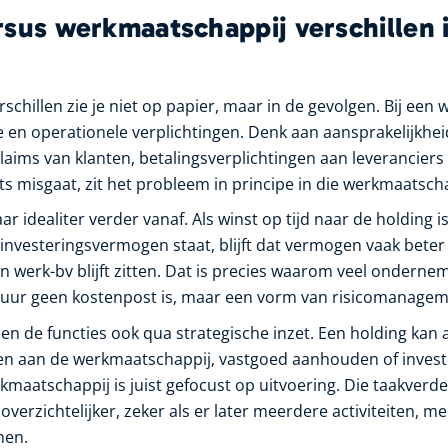
rsus werkmaatschappij verschillen 
rschillen zie je niet op papier, maar in de gevolgen. Bij ee
en operationele verplichtingen. Denk aan aansprakelijkheid
ims van klanten, betalingsverplichtingen aan leveranciers o
ets misgaat, zit het probleem in principe in die werkmaatscha
ar idealiter verder vanaf. Als winst op tijd naar de holding i
f investeringsvermogen staat, blijft dat vermogen vaak bet
n werk-bv blijft zitten. Dat is precies waarom veel onderne
tuur geen kostenpost is, maar een vorm van risicomanagem
en de functies ook qua strategische inzet. Een holding kan 
en aan de werkmaatschappij, vastgoed aanhouden of invest
rkmaatschappij is juist gefocust op uitvoering. Die taakverd
erzichtelijker, zeker als er later meerdere activiteiten, me
men.