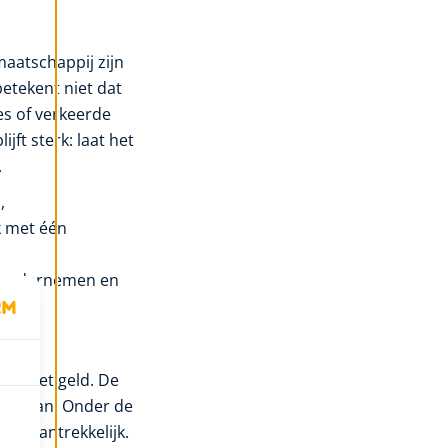
maatschappij zijn
betekent niet dat
es of verkeerde
ft sterk: laat het
.
,
k met één
en ondernemen en
ent het geld. De
voldaan. Onder de
caal aantrekkelijk.