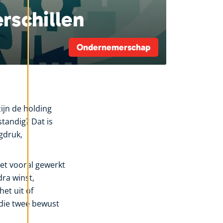
rschillen
Ondernemerschap
zijn de holding
tandig? Dat is
ngdruk,
oet vooral gewerkt
ra winst,
et uit of
 die twee bewust