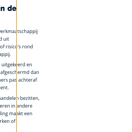
in de
n werkmaatschappij
 uit
f risico’s rond
ppij.
s uitgekeerd en
er afgeschermd dan
mers pas achteraf
ent.
aandelen bezitten,
eren in andere
eling maakt een
rken of