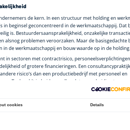
akelijkheid
 ondernemers de kern. In een structuur met holding en werk
o’s in beginsel geconcentreerd in de werkmaatschappij. Dat 
eilig is. Bestuurdersaansprakelijkheid, onzakelijke transacti
 alsnog problemen veroorzaken. Maar de basisgedachte blij
n in de werkmaatschappij en bouw waarde op in de holding
ant in sectoren met contractrisico, personeelsverplichtingen
elijkheid of grotere financieringen. Een consultancypraktij
ndere risico’s dan een productiebedrijf met personeel en
ingen. Toch geldt in beide gevallen dat een scheiding tuss
 rust en meer strategische ruimte geeft.
d en vermogensopbouw
out cookies
Details
rschil zit in de route van winst. De werkmaatschappij verdi
ld ontvangen via dividend, mits aan de voorwaarden wordt 
ing is zo’n dividenduitkering tussen bv’s in veel gevallen fis