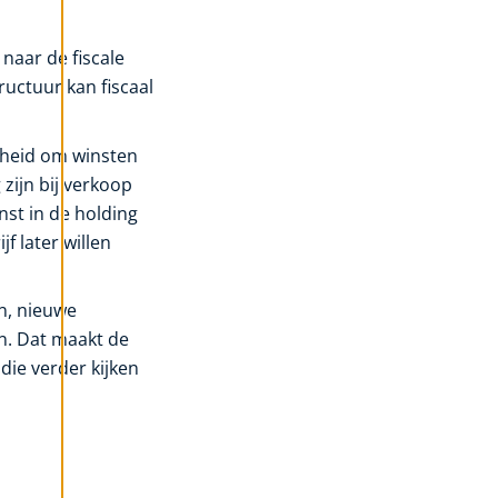
naar de fiscale
tructuur kan fiscaal
kheid om winsten
zijn bij verkoop
st in de holding
f later willen
en, nieuwe
n. Dat maakt de
die verder kijken