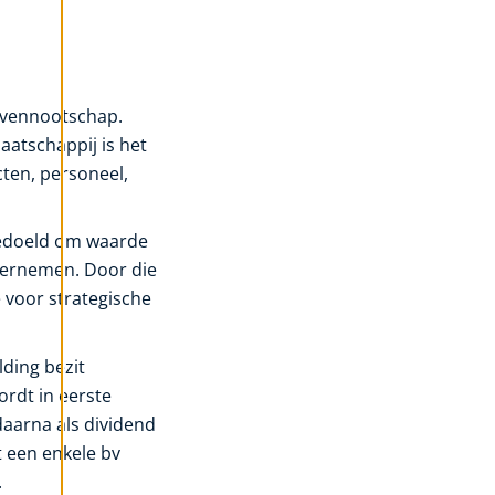
e vennootschap.
atschappij is het
cten, personeel,
 bedoeld om waarde
dernemen. Door die
e voor strategische
ding bezit
rdt in eerste
aarna als dividend
t een enkele bv
.