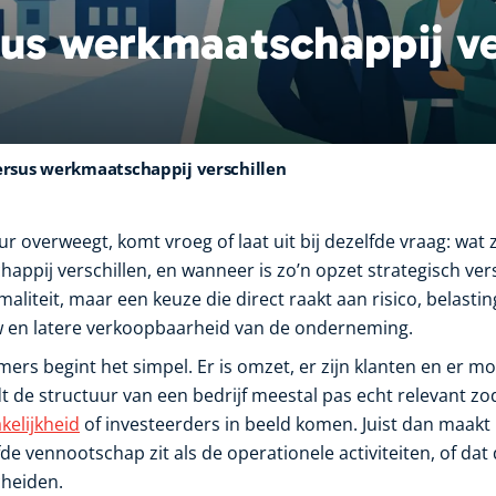
us werkmaatschappij ve
ersus werkmaatschappij verschillen
r overweegt, komt vroeg of laat uit bij dezelfde vraag: wat 
appij verschillen, en wanneer is zo’n opzet strategisch vers
maliteit, maar een keuze die direct raakt aan risico, belasti
en latere verkoopbaarheid van de onderneming.
ers begint het simpel. Er is omzet, er zijn klanten en er m
 de structuur van een bedrijf meestal pas echt relevant zod
kelijkheid
of investeerders in beeld komen. Juist dan maakt h
e vennootschap zit als de operationele activiteiten, of dat
cheiden.