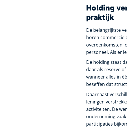
Holding ve
praktijk
De belangrijkste ve
horen commerciële 
overeenkomsten, cla
personeel. Als er i
De holding staat da
daar als reserve o
wanneer alles in éé
beseffen dat struc
Daarnaast verschill
leningen verstrekk
activiteiten. De we
onderneming vaak ov
participaties bijko