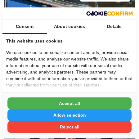
Consent
About cookies
Details
This website uses cookies
We use cookies to personalize content and ads, provide social
media features, and analyze our website traffic. We also share
information about your use of our site with our social media,
advertising, and analytics partners. These partners may
combine it with other information you've provided to them or that
17 februari
they've collected from your use of their services.
Wat verandert er in vermogensplanning
door veranderende belastingregels?
Accept all
Vermogensplanning
Allow selection
Reject all