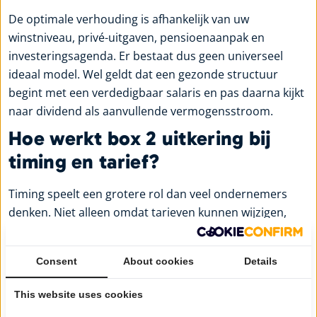
De optimale verhouding is afhankelijk van uw
winstniveau, privé-uitgaven, pensioenaanpak en
investeringsagenda. Er bestaat dus geen universeel
ideaal model. Wel geldt dat een gezonde structuur
begint met een verdedigbaar salaris en pas daarna kijkt
naar dividend als aanvullende vermogensstroom.
Hoe werkt box 2 uitkering bij
timing en tarief?
Timing speelt een grotere rol dan veel ondernemers
denken. Niet alleen omdat tarieven kunnen wijzigen,
maar ook omdat de timing van een uitkering invloed
heeft op uw totale vermogenspositie en fiscale
Consent
About cookies
Details
planning.
Keert u dividend uit in een jaar waarin u privé grote
This website uses cookies
uitgaven verwacht, dan kan dat logisch zijn. Denk aan