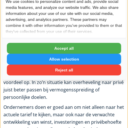
We use cookies to personalize content and ads, provide social
een vastgoedinvestering, aflossing van privé-schulden
media features, and analyze our website traffic. We also share
of het opbouwen van een beleggingsportefeuille buiten
information about your use of our site with our social media,
de bv. Maar als er geen directe noodzaak is en uw bv
advertising, and analytics partners. These partners may
combine it with other information you've provided to them or that
goede rendementskansen heeft, kan uitstel fiscaal en
they've collected from your use of their services.
economisch aantrekkelijker zijn.
Daar zit meteen een nuance. Uitstellen is niet
Accept all
automatisch beter. Geld in de bv laten heeft alleen
Allow selection
meerwaarde als dat kapitaal daar productief of
beschermend werkt. Een grote kaspositie zonder
Reject all
duidelijke bestemming levert niet vanzelf strategisch
voordeel op. In zo’n situatie kan overheveling naar privé
juist beter passen bij vermogensspreiding of
persoonlijke doelen.
Ondernemers doen er goed aan om niet alleen naar het
actuele tarief te kijken, maar ook naar de verwachte
ontwikkeling van winst, investeringen en privébehoefte