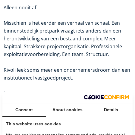
Alleen nooit af.
Misschien is het eerder een verhaal van schaal. Een
binnenstedelijk pretpark vraagt iets anders dan een
herontwikkeling van een bestaand complex. Meer
kapitaal. Strakkere projectorganisatie. Professionele
exploitatievoorbereiding. Een team. Structuur.
Rivoli leek soms meer een ondernemersdroom dan een
institutioneel vastgoedproject.
En dromen zijn prachtig. Tot de bank belt.
Consent
About cookies
Details
“Meer dan een pretpark”
This website uses cookies
Van Dieteren zegt dat het terrein volgens het
We use cookies to personalize content and ads, provide social