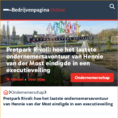
Bedrijvenpagina
Online
Pretpark Rivoli: hoe het laatste
ondernemersavontuur van Hennie
van der Most eindigde in een
executieveiling
Ondernemerschap
16 februari
Door
Mike
Ondernemerschap
Pretpark Rivoli: hoe het laatste ondernemersavontuur
van Hennie van der Most eindigde in een executieveiling