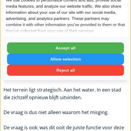
bestemmingsplan kansen biedt voor:
media features, and analyze our website traffic. We also share
information about your use of our site with our social media,
advertising, and analytics partners. These partners may
“leisure, cultuur en horeca, voor creatieve en
combine it with other information you've provided to them or that
commerciële functies en voor een volledig nieuwe
they've collected from your use of their services.
invulling die past bij het Rotterdam van nu.”
Accept all
Dat is interessant. Want misschien is Rivoli nooit echt
een pretpark geweest. Misschien was het altijd al een
Allow selection
tussenfase. Een tijdelijke invulling van een locatie die
Reject all
eigenlijk wachtte op iets groters.
Het terrein ligt strategisch. Aan het water. In een stad
die zichzelf opnieuw blijft uitvinden.
De vraag is dus niet alleen waarom het misging.
De vraag is ook: was dit ooit de juiste functie voor deze